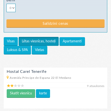
Bērni
Salīdzini cenas
Visas
Apartamenti
Lētas viesnīcas, hosteļi
Luksus & SPA
Vietas
Hostal Carel Tenerife
Avenida Principe de Espana 22 El Medano
9 atsauksmes
Skatīt viesnīcu
karte