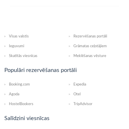
Visas valstis
Rezervēšanas portāli
Ieguvumi
Grāmatas ceļotājiem
Skatītās viesnīcas
Meklēšanas vēsture
Populāri rezervēšanas portāli
Booking.com
Expedia
Agoda
Otel
HostelBookers
TripAdvisor
Salīdzini viesnīcas