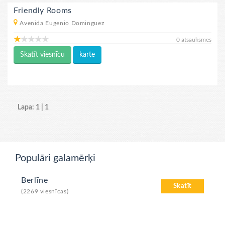
Friendly Rooms
Avenida Eugenio Dominguez
0 atsauksmes
Skatīt viesnīcu
karte
Lapa: 1 | 1
Populāri galamērķi
Berlīne
Skatīt
(2269 viesnīcas)