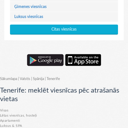
Ģimenes viesnīcas
Luksus viesnīcas
Citas viesnīcas
Sākumlapa
|
Valstis
|
Spānija
|
Tenerife
Tenerife: meklēt viesnīcas pēc atrašanās
vietas
Visas
Lētas viesnīcas, hosteļi
Apartamenti
Luksus & SPA