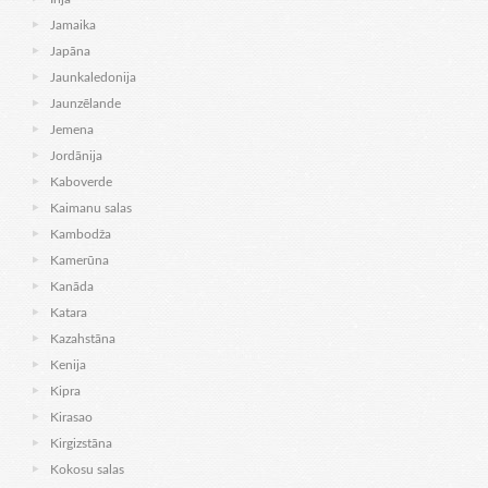
Jamaika
Japāna
Jaunkaledonija
Jaunzēlande
Jemena
Jordānija
Kaboverde
Kaimanu salas
Kambodža
Kamerūna
Kanāda
Katara
Kazahstāna
Kenija
Kipra
Kirasao
Kirgizstāna
Kokosu salas