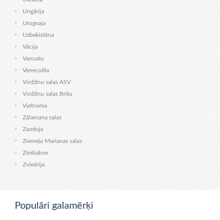
Ungārija
Urugvaja
Uzbekistāna
Vācija
Vanuatu
Venecuēla
Virdžīnu salas ASV
Virdžīnu salas Britu
Vjetnama
Zālamana salas
Zambija
Ziemeļu Marianas salas
Zimbabve
Zviedrija
Populāri galamērķi