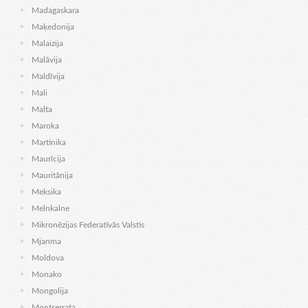
Madagaskara
Maķedonija
Malaizija
Malāvija
Maldīvija
Mali
Malta
Maroka
Martinika
Maurīcija
Mauritānija
Meksika
Melnkalne
Mikronēzijas Federatīvās Valstis
Mjanma
Moldova
Monako
Mongolija
Montserrata