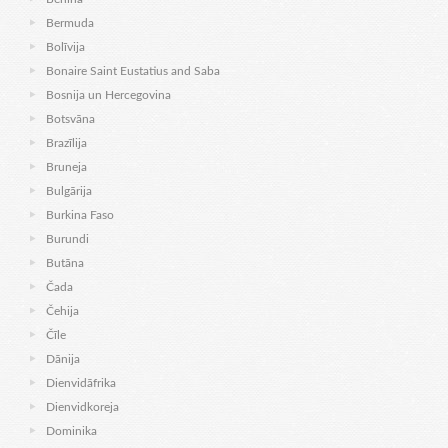
Bermuda
Bolīvija
Bonaire Saint Eustatius and Saba
Bosnija un Hercegovina
Botsvāna
Brazīlija
Bruneja
Bulgārija
Burkina Faso
Burundi
Butāna
Čada
Čehija
Čīle
Dānija
Dienvidāfrika
Dienvidkoreja
Dominika