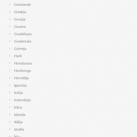
Grenlande
Grieķija
Gruzija
Guama
Gvadelupa
Gvatemala
Gvineja
Haiti
Hondurasa
Honkonga
Horvātija
Igaunija
Indija
Indonēzija
Irāna
Islande
Itālija
Izraēla
Īrija