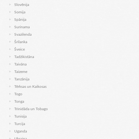
Slovēnija
Somija
Spānija
Surinama
Svazilenda
Šrilanka
Šveice
Tadžikistāna
Taivāna
Taizeme
Tanzānija
Tērksas un Kaikosas
Togo
Tonga
Trinidāda un Tobago
Tunisija
Turcija
Uganda
Ukraina