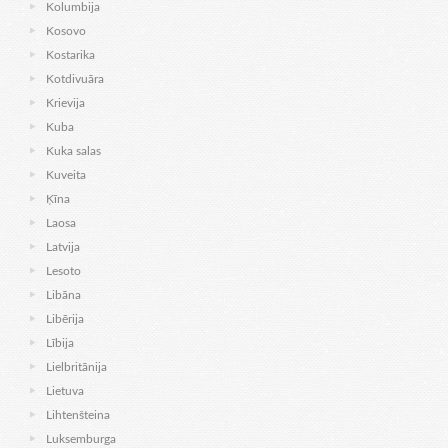
Kolumbija
Kosovo
Kostarika
Kotdivuāra
Krievija
Kuba
Kuka salas
Kuveita
Ķīna
Laosa
Latvija
Lesoto
Libāna
Libērija
Lībija
Lielbritānija
Lietuva
Lihtenšteina
Luksemburga