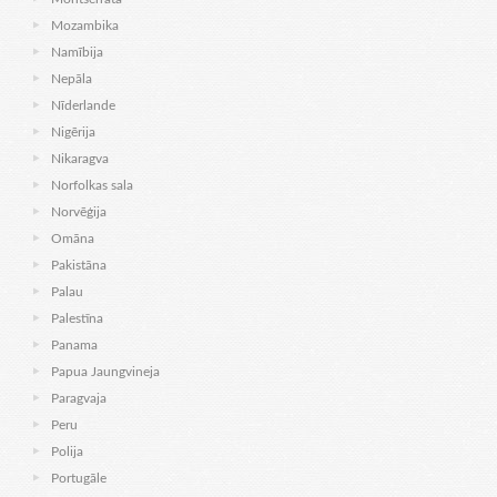
Mozambika
Namībija
Nepāla
Nīderlande
Nigērija
Nikaragva
Norfolkas sala
Norvēģija
Omāna
Pakistāna
Palau
Palestīna
Panama
Papua Jaungvineja
Paragvaja
Peru
Polija
Portugāle