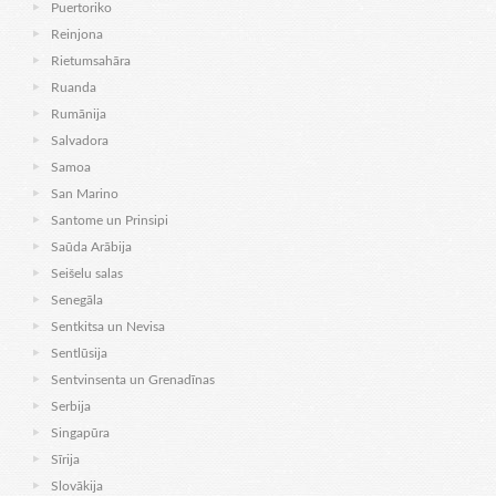
Puertoriko
Reinjona
Rietumsahāra
Ruanda
Rumānija
Salvadora
Samoa
San Marino
Santome un Prinsipi
Saūda Arābija
Seišelu salas
Senegāla
Sentkitsa un Nevisa
Sentlūsija
Sentvinsenta un Grenadīnas
Serbija
Singapūra
Sīrija
Slovākija