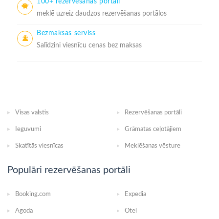
100+ rezervēšanas portāli
meklē uzreiz daudzos rezervēšanas portālos
Bezmaksas serviss
Salīdzini viesnīcu cenas bez maksas
Visas valstis
Rezervēšanas portāli
Ieguvumi
Grāmatas ceļotājiem
Skatītās viesnīcas
Meklēšanas vēsture
Populāri rezervēšanas portāli
Booking.com
Expedia
Agoda
Otel