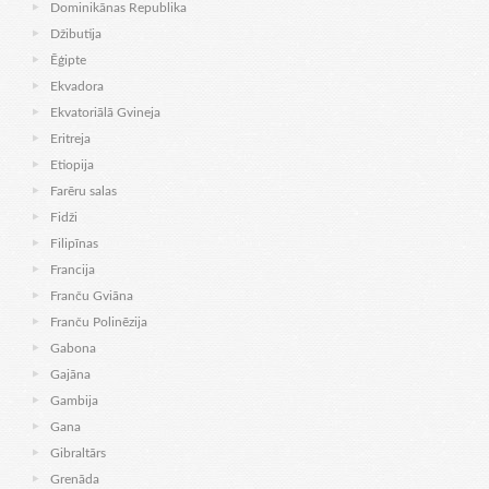
Dominikānas Republika
Džibutija
Ēģipte
Ekvadora
Ekvatoriālā Gvineja
Eritreja
Etiopija
Farēru salas
Fidži
Filipīnas
Francija
Franču Gviāna
Franču Polinēzija
Gabona
Gajāna
Gambija
Gana
Gibraltārs
Grenāda