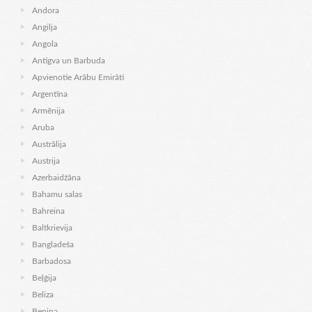
Andora
Angilja
Angola
Antigva un Barbuda
Apvienotie Arābu Emirāti
Argentīna
Armēnija
Aruba
Austrālija
Austrija
Azerbaidžāna
Bahamu salas
Bahreina
Baltkrievija
Bangladeša
Barbadosa
Beļģija
Beliza
Benina