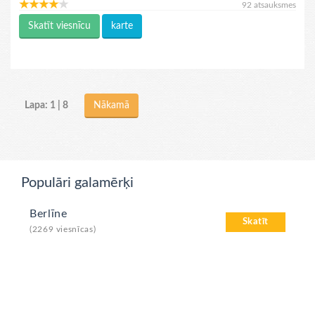
92 atsauksmes
Skatīt viesnīcu
karte
Lapa: 1 | 8
Nākamā
Populāri galamērķi
Berlīne
Skatīt
(2269 viesnīcas)