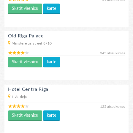
Skatīt viesnīcu
karte
Old Riga Palace
Minsterejas street 8/10
345 atsauksmes
Skatīt viesnīcu
karte
Hotel Centra Riga
1 Audeju
125 atsauksmes
Skatīt viesnīcu
karte