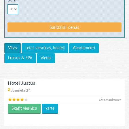
Bērni
Salīdzini cenas
Lētas viesnīcas, hosteļi
Apartamenti
Visas
Luksus & SPA
Vietas
Hotel Justus
Jauniela 24
69 atsauksmes
Skatīt viesnīcu
karte