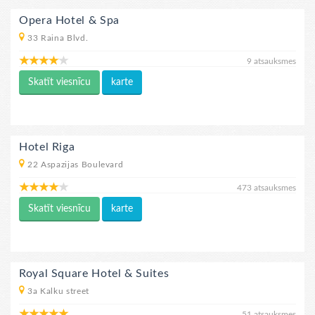
Opera Hotel & Spa
33 Raina Blvd.
9 atsauksmes
Skatīt viesnīcu
karte
Hotel Riga
22 Aspazijas Boulevard
473 atsauksmes
Skatīt viesnīcu
karte
Royal Square Hotel & Suites
3a Kalku street
51 atsauksmes