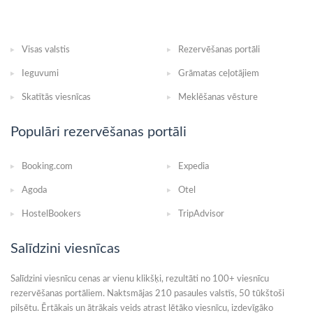
Visas valstis
Rezervēšanas portāli
Ieguvumi
Grāmatas ceļotājiem
Skatītās viesnīcas
Meklēšanas vēsture
Populāri rezervēšanas portāli
Booking.com
Expedia
Agoda
Otel
HostelBookers
TripAdvisor
Salīdzini viesnīcas
Salīdzini viesnīcu cenas ar vienu klikšķi, rezultāti no 100+ viesnīcu
rezervēšanas portāliem. Naktsmājas 210 pasaules valstīs, 50 tūkštoši
pilsētu. Ērtākais un ātrākais veids atrast lētāko viesnīcu, izdevīgāko