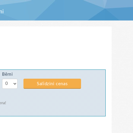
mi
Bērni
Salīdzini cenas
ena!