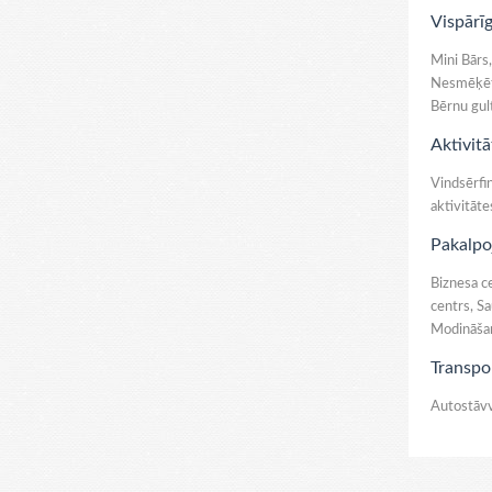
Vispārīg
Mini Bārs,
Nesmēķētāj
Bērnu gult
Aktivitā
Vindsērfin
aktivitāte
Pakalpo
Biznesa ce
centrs, Sa
Modināšana
Transpo
Autostāvv