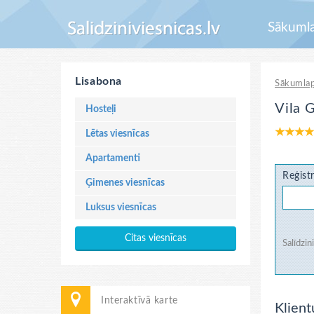
Sākuml
Lisabona
Sākumla
Vila 
Hosteļi
Lētas viesnīcas
Apartamenti
Reģistr
Ģimenes viesnīcas
Luksus viesnīcas
Citas viesnīcas
Salīdzin
Interaktīvā karte
Klient