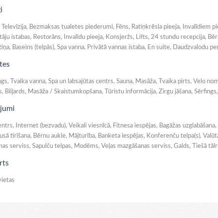
i
 Televīzija, Bezmaksas tualetes piederumi, Fēns, Ratiņkrēsla pieeja, Invalīdiem p
u istabas, Restorāns, Invalīdu pieeja, Konsjeržs, Lifts, 24 stundu recepcija, Bērn
iņa, Baseins (telpās), Spa vanna, Privātā vannas istaba, En suite, Daudzvalodu per
tes
gs, Tvaika vanna, Spa un labsajūtas centrs, Sauna, Masāža, Tvaika pirts, Velo no
s, Biljards, Masāža / Skaistumkopšana, Tūristu informācija, Zirgu jāšana, Sērfings
jumi
ntrs, Internet (bezvadu), Veikali viesnīcā, Fitnesa iespējas, Bagāžas uzglabāšana,
usā tīrīšana, Bērnu aukle, Mājturība, Banketa iespējas, Konferenču telpa(s), Valū
s serviss, Sapulču telpas, Modēms, Veļas mazgāšanas serviss, Galds, Tiešā tālruņ
rts
ietas