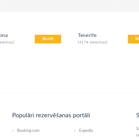
lona
Tenerife
Skatīt
S
esnīcas)
(1174 viesnīcas)
Populāri rezervēšanas portāli
S
S
Booking.com
Expedia
r