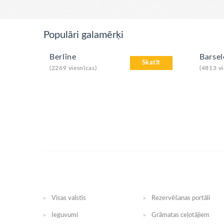
Populāri galamērķi
Berlīne
Barse
Skatīt
(2269 viesnīcas)
(4813 vi
Visas valstis
Rezervēšanas portāli
Ieguvumi
Grāmatas ceļotājiem