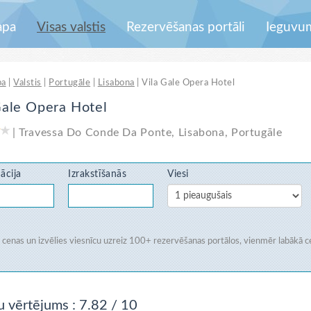
apa
Visas valstis
Rezervēšanas portāli
Ieguvu
pa
|
Valstis
|
Portugāle
|
Lisabona
|
Vila Gale Opera Hotel
Gale Opera Hotel
|
Travessa Do Conde Da Ponte
,
Lisabona
,
Portugāle
ācija
Izrakstīšanās
Viesi
i cenas un izvēlies viesnīcu uzreiz
100+ rezervēšanas portālos
, vienmēr labākā c
u vērtējums
: 7.82 / 10