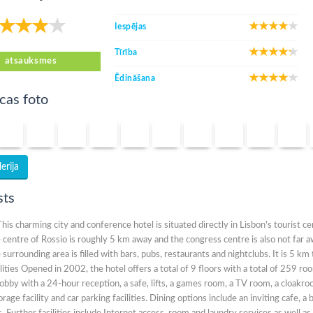
Iespējas
Tīrība
atsauksmes
Ēdināšana
cas foto
erija
sts
his charming city and conference hotel is situated directly in Lisbon's tourist cen
e centre of Rossio is roughly 5 km away and the congress centre is also not far 
 surrounding area is filled with bars, pubs, restaurants and nightclubs. It is 5 
lities Opened in 2002, the hotel offers a total of 9 floors with a total of 259 ro
lobby with a 24-hour reception, a safe, lifts, a games room, a TV room, a cloakr
orage facility and car parking facilities. Dining options include an inviting cafe, a