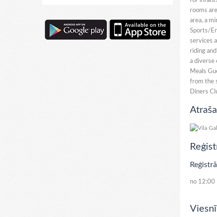
for infant
rooms are 
area, a mi
Sports/En
services a
riding and
a diverse
Meals Gue
from the s
Diners Cl
Atraša
Reģist
Reģistrā
no 12:00
Viesnī