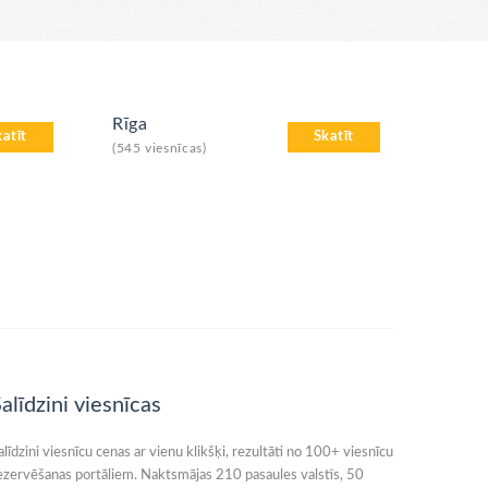
Rīga
katīt
Skatīt
(545 viesnīcas)
alīdzini viesnīcas
alīdzini viesnīcu cenas ar vienu klikšķi, rezultāti no 100+ viesnīcu
ezervēšanas portāliem. Naktsmājas 210 pasaules valstīs, 50