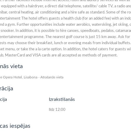
s. Further facilities include Internet access, room and laundry services as well
equipped with a hairdryer, a direct dial telephone, satellite/ cable TV, a radio and
nibar, central heating, air conditioning and a hire safe as standard. Some of the
tertainment The hotel offers guests a health club (for an added fee) with an ind
nd a gym. Further opportunities include water aerobics, waterskiing, jet skiing, d
 snooker. In addition, it is possible to hire canoes, speedboats, pedalos, catam
 entertainment programme. The nearest golf course is just 15 km away. Ask for m
sts may choose their breakfast, lunch or evening meals from individual buffets.
et menu, or take the a la carte option. In addition, the hotel caters for guests
ub, MasterCard and VISA cards are all accepted as methods of payment.
nās vieta
rācija
cija
Izrakstīšanās
līdz 12:00
cas iespējas