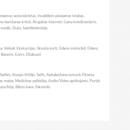
ieejamas autostāvietas, Invalīdiem pieejamas istabas,
u barošanas krēsli, Ātrgaitas internet, Gaisa kondicionieris,
sonāls, Duša, Satelīttelevīzija
ma, Veikali, Ekskursijas, Skvoša korti, Ūdens motocikli, Ūdens
, Baseins, Ezers, Džakuzzi
 Spēles, Kurpju tīrītājs, Seifs, Apkalpošana numurā, Fitnesa
tas maiņa, Medicīnas palīdzība, Audio/Video aprīkojums, Portjē,
a līnija, Biļešu kase, Faksimils