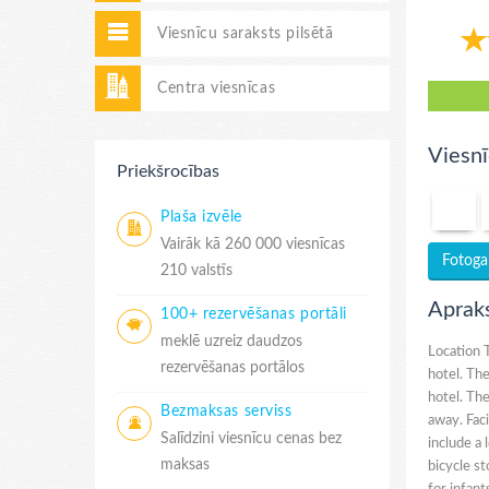
Viesnīcu saraksts pilsētā
Centra viesnīcas
Viesnī
Priekšrocības
Plaša izvēle
Vairāk kā 260 000 viesnīcas
Fotogal
210 valstīs
Aprak
100+ rezervēšanas portāli
meklē uzreiz daudzos
Location T
rezervēšanas portālos
hotel. Th
hotel. The
Bezmaksas serviss
away. Faci
Salīdzini viesnīcu cenas bez
include a 
maksas
bicycle st