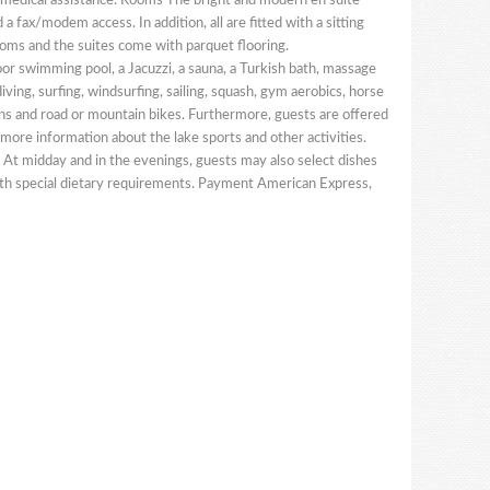
 as medical assistance. Rooms The bright and modern en suite
 a fax/modem access. In addition, all are fitted with a sitting
 rooms and the suites come with parquet flooring.
oor swimming pool, a Jacuzzi, a sauna, a Turkish bath, massage
iving, surfing, windsurfing, sailing, squash, gym aerobics, horse
arans and road or mountain bikes. Furthermore, guests are offered
ore information about the lake sports and other activities.
 At midday and in the evenings, guests may also select dishes
 with special dietary requirements. Payment American Express,