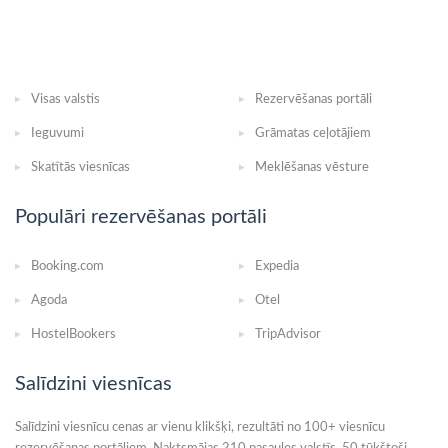
Visas valstis
Rezervēšanas portāli
Ieguvumi
Grāmatas ceļotājiem
Skatītās viesnīcas
Meklēšanas vēsture
Populāri rezervēšanas portāli
Booking.com
Expedia
Agoda
Otel
HostelBookers
TripAdvisor
Salīdzini viesnīcas
Salīdzini viesnīcu cenas ar vienu klikšķi, rezultāti no 100+ viesnīcu