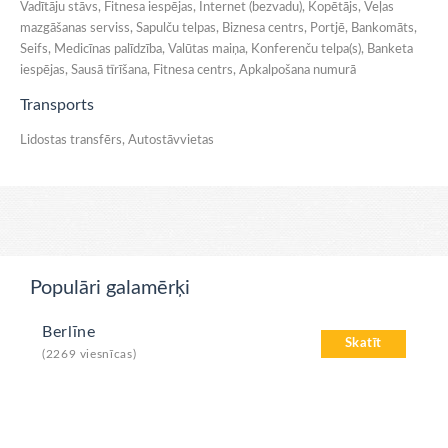
Vadītāju stāvs, Fitnesa iespējas, Internet (bezvadu), Kopētājs, Veļas
mazgāšanas serviss, Sapulču telpas, Biznesa centrs, Portjē, Bankomāts,
Seifs, Medicīnas palīdzība, Valūtas maiņa, Konferenču telpa(s), Banketa
iespējas, Sausā tīrīšana, Fitnesa centrs, Apkalpošana numurā
Transports
Lidostas transfērs, Autostāvvietas
Populāri galamērķi
Berlīne
Skatīt
(2269 viesnīcas)