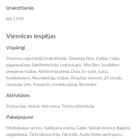
Izrakstīšanās
līdz 12:00
Viesnīcas iespējas
Vispārīgi
Ekspress reģistrācija/izrakstīšanās, Televīzija, Fēns, Kafijas / tējas
pagatavošana, Satelīttelevīzija, Ledusskapis, Mini Bārs, Invalīdiem
pieejamas istabas, Ratiņkrēsla pieeja, Duša, En suite, Gaisa
kondicionieris, Nesmēķētāju istabas, Ātrgaitas internet, 24 stundu
recepcija, Lifts, Konsjeržs, Invalīdu pieeja, Restorāns
Aktivitātes
Ekskursijas, Veikali, Velo noma, Tūristu informācija
Pakalpojumi
Modināšanas serviss, Saldējuma mašīna, Galds, Veikali viesnīcā, Bagāžas
uzglabāšana, Tiešā tālruņa līnija, Faksimils, Audio/Video aprīkojums,