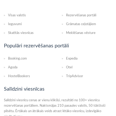
Visas valstis
Rezervēšanas portāli
Ieguvumi
Grāmatas ceļotājiem
Skatītās viesnīcas
Meklēšanas vēsture
Populāri rezervēšanas portāli
Booking.com
Expedia
Agoda
Otel
HostelBookers
TripAdvisor
Salīdzini viesnīcas
Salīdzini viesnīcu cenas ar vienu klikšķi, rezultāti no 100+ viesnīcu
rezervēšanas portāliem. Naktsmājas 210 pasaules valstīs, 50 tūkštoši
pilsētu. Ērtākais un ātrākais veids atrast lētāko viesnīcu, izdevīgāko