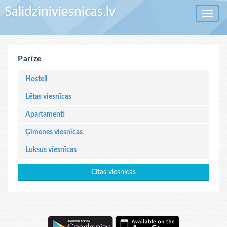
Toggle 
Parīze
Hosteļi
Lētas viesnīcas
Apartamenti
Ģimenes viesnīcas
Luksus viesnīcas
Citas viesnīcas