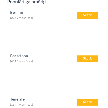
Populāri galamērķi
Berlīne
Skatīt
(2269 viesnīcas)
Barselona
Skatīt
(4813 viesnīcas)
Tenerife
Skatīt
(1174 viesnīcas)