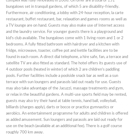
complex was fully renovated in 2006. On offer are a total of 151
bungalows set in tranquil gardens, of which 5 are disability-friendly.
Furthermore, air conditioning, a lobby with 24-hour reception, la carte
restaurant, buffet restaurant, bar, relaxation and games rooms as well as
a TV lounge are on hand. Guests may also make use of Internet access
and the laundry service. For younger guests there is a playground and
kid's club available. The bungalows come with 1 living room and 1 or 2
bedrooms. A fully fitted bathroom with hairdryer and a kitchen with
fridge, microwave, toaster, coffee pot and kettle facilities are to be
found in each room. A direct dial telephone, a hire safe, fan, a terrace and
satellite TV are also fitted as standard. The hotel offers its guests use of
4 outdoor pools (heated in winter) of which 2 are children's paddling
pools. Further facilities include a poolside snack bar as well as a sun
terrace with sun loungers and parasols laid out ready for use. Guests
may also take advantage of the Jacuzzi, massage treatments and gym,
or relax in the beautiful gardens. A multi-use sports field may be rented,
guests may also try their hand at table tennis, hand ball, volleyball,
billiards (charges apply), darts or bocce or practice gymnastics or
aerobics. An entertainment programme for adults and children is offered
as added amusement. Sun loungers and parasols are laid out ready for
use on the beach (available at an additional fee). There is a golf course
roughly 700 km away.