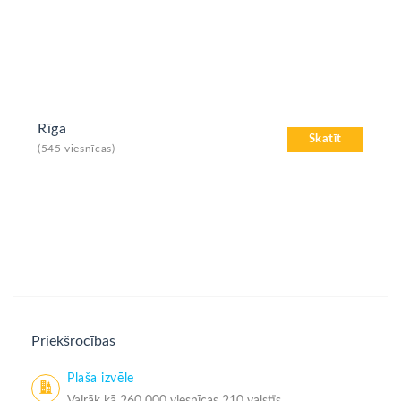
Rīga
Skatīt
(545 viesnīcas)
Priekšrocības
Plaša izvēle
Vairāk kā 260 000 viesnīcas 210 valstīs