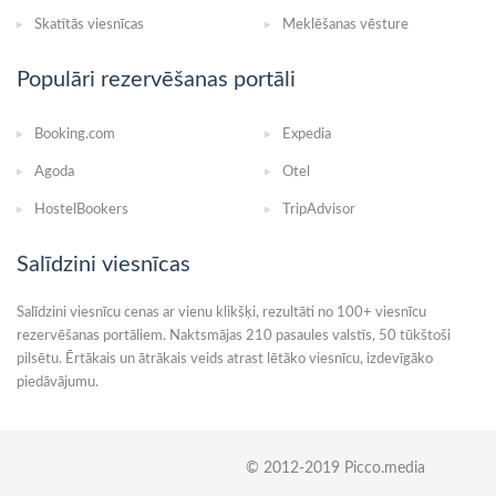
Skatītās viesnīcas
Meklēšanas vēsture
Populāri rezervēšanas portāli
Booking.com
Expedia
Agoda
Otel
HostelBookers
TripAdvisor
Salīdzini viesnīcas
Salīdzini viesnīcu cenas ar vienu klikšķi, rezultāti no 100+ viesnīcu
rezervēšanas portāliem. Naktsmājas 210 pasaules valstīs, 50 tūkštoši
pilsētu. Ērtākais un ātrākais veids atrast lētāko viesnīcu, izdevīgāko
piedāvājumu.
© 2012-2019 Picco.media