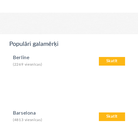
Populāri galamērķi
Berlīne
Skatīt
(2269 viesnīcas)
Barselona
Skatīt
(4813 viesnīcas)