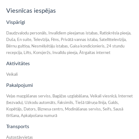
Viesnīcas iespējas
Vispārīgi
Daudzvalodu personāls, Invalīdiem pieejamas istabas, Ratiņkrēsla pieeja,
Duša, En suite, Televīzija, Fēns, Privātā vannas istaba, Satelīttelevīzija,
Bērnu gultiņa, Nesmēķētāju istabas, Gaisa kondicionieris, 24 stundu
recepcija, Lifts, Konsjeržs, Invalīdu pieeja, Ātrgaitas internet
Aktivitātes
Veikali
Pakalpojumi
Veļas mazgāšanas serviss, Bagāžas uzglabāšana, Veikali viesnīcā, Internet
(bezvadu), Uzkodu automāts, Faksimils, Tiešā tālruņa līnija, Galds,
Kopētājs, Dators, Biznesa centrs, Modināšanas serviss, Seifs, Sausā
tīrīšana, Apkalpošana numurā
Transports
Autostāvvietas