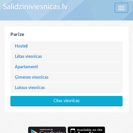
Toggle 
Parīze
Hosteļi
Lētas viesnīcas
Apartamenti
Ģimenes viesnīcas
Luksus viesnīcas
Citas viesnīcas