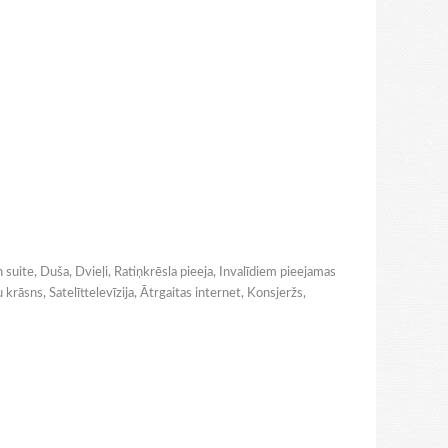
n suite, Duša, Dvieļi, Ratiņkrēsla pieeja, Invalīdiem pieejamas
 krāsns, Satelīttelevīzija, Ātrgaitas internet, Konsjeržs,