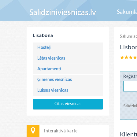
Sākuml
Lisabona
Sākumla
Lisbo
Hosteļi
Lētas viesnīcas
Apartamenti
Reģistr
Ģimenes viesnīcas
Luksus viesnīcas
Citas viesnīcas
Salīdzin
Interaktīvā karte
Klient