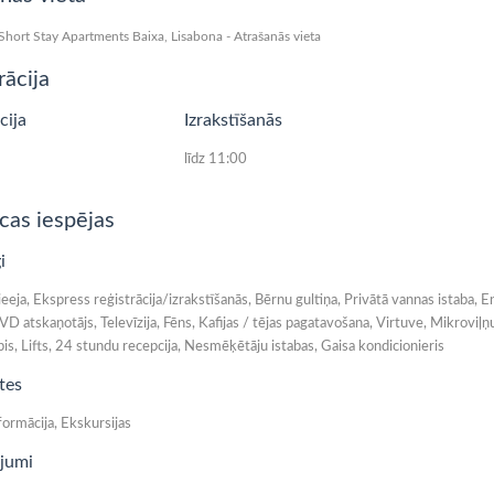
rācija
cija
Izrakstīšanās
līdz 11:00
cas iespējas
i
ieeja, Ekspress reģistrācija/izrakstīšanās, Bērnu gultiņa, Privātā vannas istaba, E
VD atskaņotājs, Televīzija, Fēns, Kafijas / tējas pagatavošana, Virtuve, Mikroviļņu
s, Lifts, 24 stundu recepcija, Nesmēķētāju istabas, Gaisa kondicionieris
tes
formācija, Ekskursijas
jumi