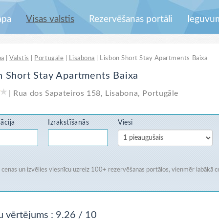
apa
Visas valstis
Rezervēšanas portāli
Ieguvu
pa
|
Valstis
|
Portugāle
|
Lisabona
|
Lisbon Short Stay Apartments Baixa
n Short Stay Apartments Baixa
|
Rua dos Sapateiros 158
,
Lisabona
,
Portugāle
ācija
Izrakstīšanās
Viesi
i cenas un izvēlies viesnīcu uzreiz
100+ rezervēšanas portālos
, vienmēr labākā c
u vērtējums
: 9.26 / 10