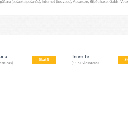
gāšana (pašapkalpošanās), Internet (bezvadu), Apsardze, Biļešu kase, Galds, Veļ
lona
Tenerife
Skatīt
S
esnīcas)
(1174 viesnīcas)