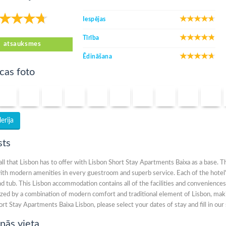
Iespējas
Tīrība
atsauksmes
Ēdināšana
cas foto
erija
sts
all that Lisbon has to offer with Lisbon Short Stay Apartments Baixa as a base.
with modern amenities in every guestroom and superb service. Each of the hote
 tub. This Lisbon accommodation contains all of the facilities and conveniences y
ized by a combination of modern comfort and traditional element of Lisbon, maki
rt Stay Apartments Baixa Lisbon, please select your dates of stay and fill in ou
nās vieta