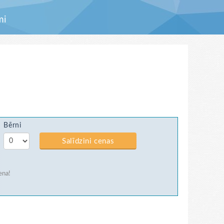
mi
Bērni
Salīdzini cenas
ena!