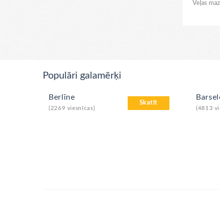
Veļas maz
Populāri galamērķi
Berlīne
Barse
Skatīt
(2269 viesnīcas)
(4813 vi