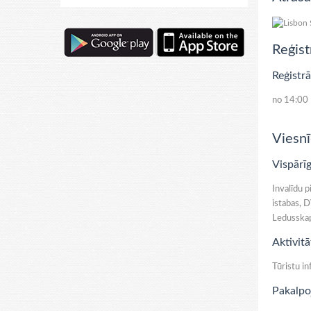
Reģist
Reģistrā
no 14:00
Viesnī
Vispārīg
Invalīdu p
istabas, D
Ledusskapi
Aktivitā
Tūristu in
Pakalpo