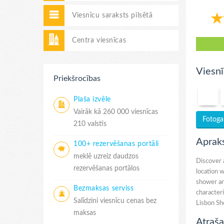
Viesnīcu saraksts pilsētā
Centra viesnīcas
Viesnī
Priekšrocības
Plaša izvēle
Vairāk kā 260 000 viesnīcas
Fotogal
210 valstīs
Aprak
100+ rezervēšanas portāli
meklē uzreiz daudzos
Discover 
rezervēšanas portālos
location 
shower and
Bezmaksas serviss
character
Salīdzini viesnīcu cenas bez
Lisbon Sho
maksas
Atraša