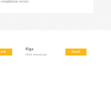
as mazgāšanas serviss
Rīga
katīt
Skatīt
(545 viesnīcas)