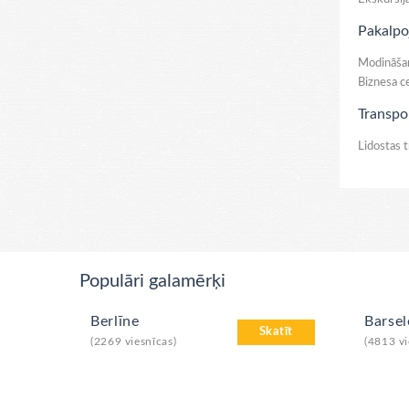
Pakalpo
Modināšana
Biznesa ce
Transpo
Lidostas 
Populāri galamērķi
Berlīne
Barse
Skatīt
(2269 viesnīcas)
(4813 vi