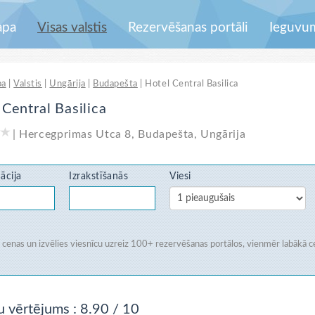
apa
Visas valstis
Rezervēšanas portāli
Ieguvu
pa
|
Valstis
|
Ungārija
|
Budapešta
|
Hotel Central Basilica
 Central Basilica
|
Hercegprimas Utca 8
,
Budapešta
,
Ungārija
ācija
Izrakstīšanās
Viesi
i cenas un izvēlies viesnīcu uzreiz
100+ rezervēšanas portālos
, vienmēr labākā c
u vērtējums
: 8.90 / 10