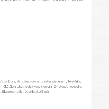
ghbourhood is known for its nightlife and you'll be spoilt for
vīzija, Duša, Fēns, Bezmaksas tualetes piederumi, Televīzija,
smēķētāju istabas, Gaisa kondicionieris, 24 stundu recepcija,
t, Ekspress reģistrācija/izrakstīšanās