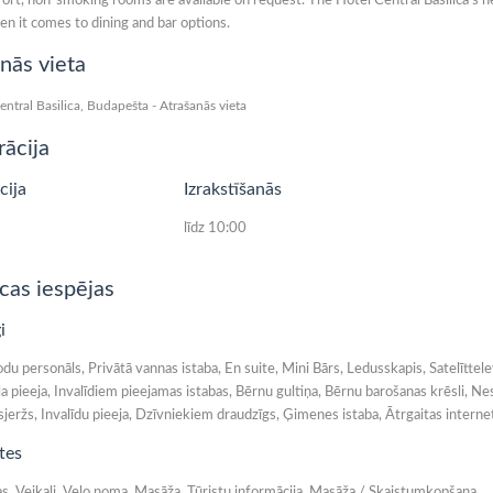
rt, non-smoking rooms are available on request. The Hotel Central Basilica's nei
en it comes to dining and bar options.
nās vieta
rācija
cija
Izrakstīšanās
līdz 10:00
cas iespējas
i
u personāls, Privātā vannas istaba, En suite, Mini Bārs, Ledusskapis, Satelīttele
a pieeja, Invalīdiem pieejamas istabas, Bērnu gultiņa, Bērnu barošanas krēsli, Ne
sjeržs, Invalīdu pieeja, Dzīvniekiem draudzīgs, Ģimenes istaba, Ātrgaitas interne
tes
as, Veikali, Velo noma, Masāža, Tūristu informācija, Masāža / Skaistumkopšana