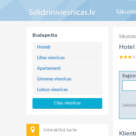
Sākuml
Budapešta
Sākumla
Hotel
Hosteļi
Lētas viesnīcas
Apartamenti
Reģistr
Ģimenes viesnīcas
Luksus viesnīcas
Citas viesnīcas
Salīdzin
Interaktīvā karte
Klient