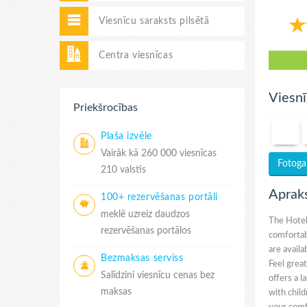
Viesnīcu saraksts pilsētā
Centra viesnīcas
Viesnī
Priekšrocības
Plaša izvēle
Vairāk kā 260 000 viesnīcas
Fotogal
210 valstīs
Aprak
100+ rezervēšanas portāli
meklē uzreiz daudzos
The Hotel
rezervēšanas portālos
comfortabl
are availa
Bezmaksas serviss
Feel great
Salīdzini viesnīcu cenas bez
offers a l
maksas
with child