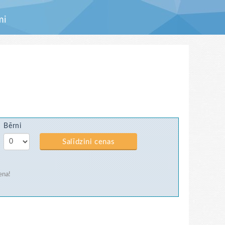
mi
Bērni
Salīdzini cenas
ena!