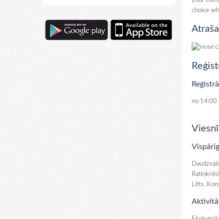
your comfo
choice wh
Atraša
Reģist
Reģistrā
no 14:00
Viesnī
Vispārīg
Daudzvalod
Ratiņkrēsl
Lifts, Kon
Aktivitā
Ekskursij