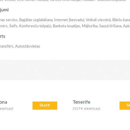
jumi
s serviss, Bagāžas uzglabāšana, Internet (bezvadu), Veikali viesnīcā, Biļešu kase,
ntrs, Seifs, Konferenču telpa(s), Banketa iespējas, Mājturība, Sausā tīrīšana, A
rts
transfērs, Autostāvvietas
lona
Tenerife
Skatīt
S
esnīcas)
(1174 viesnīcas)