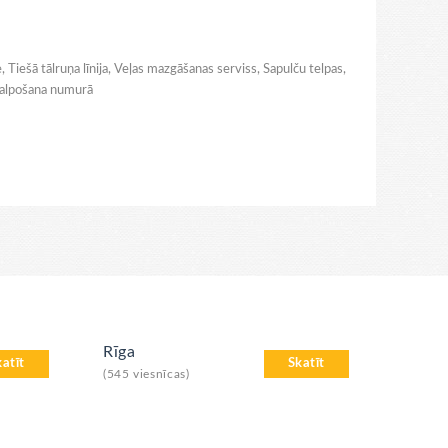
 Tiešā tālruņa līnija, Veļas mazgāšanas serviss, Sapulču telpas,
pkalpošana numurā
Rīga
katīt
Skatīt
(545 viesnīcas)