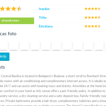
Iespējas
Tīrība
atsauksmes
Ēdināšana
cas foto
erija
sts
 Central Basilica is located in Budapest's Budavar, a short stroll to Rumbach St
e rooms with air conditioning and complimentary internet access. It is ideally l
ble 24/7 and can assist with booking tours and tickets. Amenities at the hotel i
er comfort in your hotel as this venue offers a pet-friendly policy. In addition t
aundry service, a dry cleaning service and a safe-deposit box. Family-friendly r
ren. Private bathrooms provide a hair dryer, complimentary toiletries and a showe