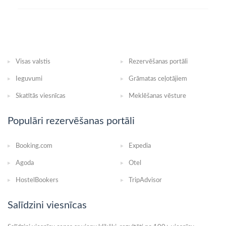
Visas valstis
Rezervēšanas portāli
Ieguvumi
Grāmatas ceļotājiem
Skatītās viesnīcas
Meklēšanas vēsture
Populāri rezervēšanas portāli
Booking.com
Expedia
Agoda
Otel
HostelBookers
TripAdvisor
Salīdzini viesnīcas