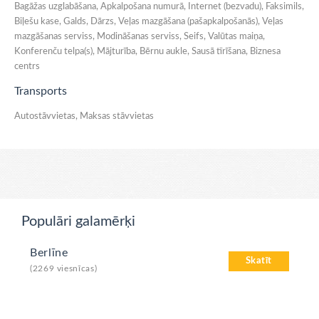
Bagāžas uzglabāšana, Apkalpošana numurā, Internet (bezvadu), Faksimils,
Biļešu kase, Galds, Dārzs, Veļas mazgāšana (pašapkalpošanās), Veļas
mazgāšanas serviss, Modināšanas serviss, Seifs, Valūtas maiņa,
Konferenču telpa(s), Mājturība, Bērnu aukle, Sausā tīrīšana, Biznesa
centrs
Transports
Autostāvvietas, Maksas stāvvietas
Populāri galamērķi
Berlīne
Skatīt
(2269 viesnīcas)