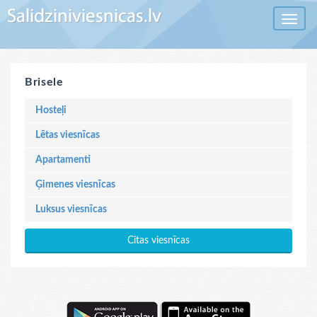
Toggle 
Brisele
Hosteļi
Lētas viesnīcas
Apartamenti
Ģimenes viesnīcas
Luksus viesnīcas
Citas viesnīcas