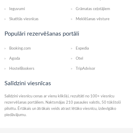
Ieguvumi
Grāmatas ceļotājiem
Skatītās viesnīcas
Meklēšanas vēsture
Populāri rezervēšanas portāli
Booking.com
Expedia
Agoda
Otel
HostelBookers
TripAdvisor
Salīdzini viesnīcas
Salīdzini viesnīcu cenas ar vienu klikšķi, rezultāti no 100+ viesnīcu
rezervēšanas portāliem. Naktsmājas 210 pasaules valstīs, 50 tūkštoši
pilsētu. Ērtākais un ātrākais veids atrast lētāko viesnīcu, izdevīgāko
piedāvājumu.