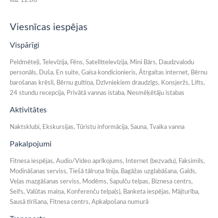
līdz 12:00
Viesnīcas iespējas
Vispārīgi
Peldmēteļi, Televīzija, Fēns, Satelīttelevīzija, Mini Bārs, Daudzvalodu
personāls, Duša, En suite, Gaisa kondicionieris, Ātrgaitas internet, Bērnu
barošanas krēsli, Bērnu gultiņa, Dzīvniekiem draudzīgs, Konsjeržs, Lifts,
24 stundu recepcija, Privātā vannas istaba, Nesmēķētāju istabas
Aktivitātes
Naktsklubi, Ekskursijas, Tūristu informācija, Sauna, Tvaika vanna
Pakalpojumi
Fitnesa iespējas, Audio/Video aprīkojums, Internet (bezvadu), Faksimils,
Modināšanas serviss, Tiešā tālruņa līnija, Bagāžas uzglabāšana, Galds,
Veļas mazgāšanas serviss, Modēms, Sapulču telpas, Biznesa centrs,
Seifs, Valūtas maiņa, Konferenču telpa(s), Banketa iespējas, Mājturība,
Sausā tīrīšana, Fitnesa centrs, Apkalpošana numurā