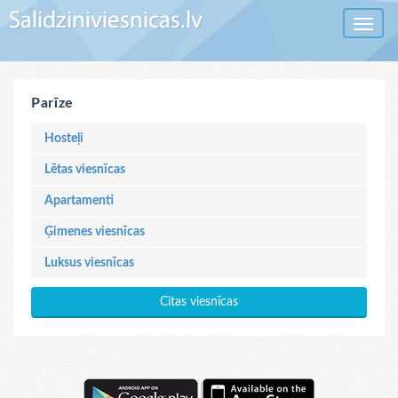
Toggle 
Parīze
Hosteļi
Lētas viesnīcas
Apartamenti
Ģimenes viesnīcas
Luksus viesnīcas
Citas viesnīcas