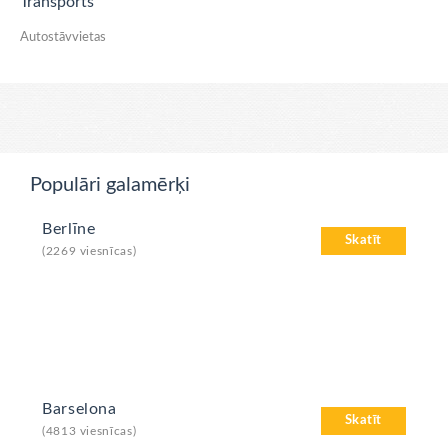
Transports
Autostāvvietas
Populāri galamērķi
Berlīne
Skatīt
(2269 viesnīcas)
Barselona
Skatīt
(4813 viesnīcas)