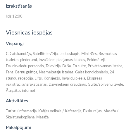
Izrakstīšanās
līdz 12:00
Viesnīcas iespējas
Vispārīgi
CD atskaņotājs, Satelīttelevīzija, Ledusskapis, Mini Bārs, Bezmaksas
tualetes piederumi, Invalīdiem pieejamas istabas, Peldmēteļi,
Daudzvalodu personāls, Televīzija, Duša, En suite, Privātā vannas istaba,
Fēns, Bērnu gultiņa, Nesmēķētāju istabas, Gaisa kondicionieris, 24
stundu recepcija, Lifts, Konsjeržs, Invalīdu pieeja, Ekspress
reģistrācija/izrakstīšanās, Dzīvniekiem draudzīgs, Gultu/spilvenu izvēle,
Ātrgaitas internet
Aktivitātes
Tūristu informācija, Kafijas veikals / Kafetērija, Ekskursijas, Masāža /
Skaistumkopšana, Masāža
Pakalpojumi