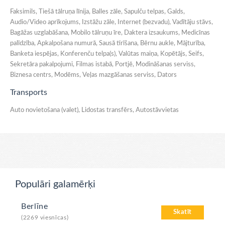
Faksimils, Tiešā tālruņa līnija, Balles zāle, Sapulču telpas, Galds,
Audio/Video aprīkojums, Izstāžu zāle, Internet (bezvadu), Vadītāju stāvs,
Bagāžas uzglabāšana, Mobilo tālruņu īre, Daktera izsaukums, Medicīnas
palīdzība, Apkalpošana numurā, Sausā tīrīšana, Bērnu aukle, Mājturība,
Banketa iespējas, Konferenču telpa(s), Valūtas maiņa, Kopētājs, Seifs,
Sekretāra pakalpojumi, Filmas istabā, Portjē, Modināšanas serviss,
Biznesa centrs, Modēms, Veļas mazgāšanas serviss, Dators
Transports
Auto novietošana (valet), Lidostas transfērs, Autostāvvietas
Populāri galamērķi
Berlīne
Skatīt
(2269 viesnīcas)