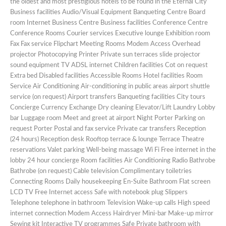
the oldest and most prestigious hotels to be found in the Eternal City
Business facilities Audio/Visual Equipment Banqueting Centre Board
room Internet Business Centre Business facilities Conference Centre
Conference Rooms Courier services Executive lounge Exhibition room
Fax Fax service Flipchart Meeting Rooms Modem Access Overhead
projector Photocopying Printer Private sun terraces slide projector
sound equipment TV ADSL internet Children facilities Cot on request
Extra bed Disabled facilities Accessible Rooms Hotel facilities Room
Service Air Conditioning Air-conditioning in public areas airport shuttle
service (on request) Airport transfers Banqueting facilities City tours
Concierge Currency Exchange Dry cleaning Elevator/Lift Laundry Lobby
bar Luggage room Meet and greet at airport Night Porter Parking on
request Porter Postal and fax service Private car transfers Reception
(24 hours) Reception desk Rooftop terrace & lounge Terrace Theatre
reservations Valet parking Well-being massage Wi Fi Free internet in the
lobby 24 hour concierge Room facilities Air Conditioning Radio Bathrobe
Bathrobe (on request) Cable television Complimentary toiletries
Connecting Rooms Daily housekeeping En-Suite Bathroom Flat screen
LCD TV Free Internet access Safe with notebook plug Slippers
Telephone telephone in bathroom Television Wake-up calls High speed
internet connection Modem Access Hairdryer Mini-bar Make-up mirror
Sewing kit Interactive TV programmes Safe Private bathroom with