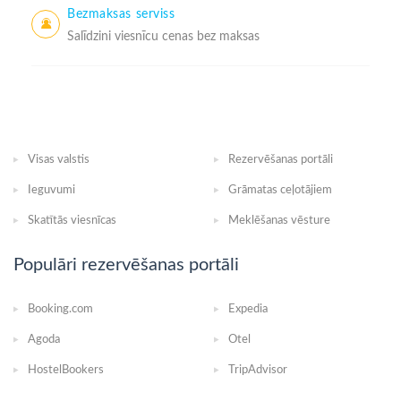
Bezmaksas serviss
Salīdzini viesnīcu cenas bez maksas
Visas valstis
Rezervēšanas portāli
Ieguvumi
Grāmatas ceļotājiem
Skatītās viesnīcas
Meklēšanas vēsture
Populāri rezervēšanas portāli
Booking.com
Expedia
Agoda
Otel
HostelBookers
TripAdvisor