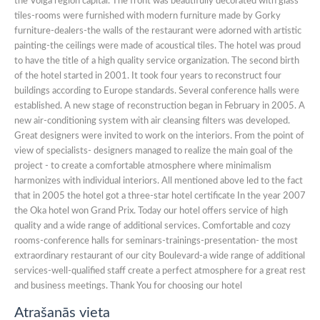
the Volga region capital. The front was beautifully decorated with glass
tiles-rooms were furnished with modern furniture made by Gorky
furniture-dealers-the walls of the restaurant were adorned with artistic
painting-the ceilings were made of acoustical tiles. The hotel was proud
to have the title of a high quality service organization. The second birth
of the hotel started in 2001. It took four years to reconstruct four
buildings according to Europe standards. Several conference halls were
established. A new stage of reconstruction began in February in 2005. A
new air-conditioning system with air cleansing filters was developed.
Great designers were invited to work on the interiors. From the point of
view of specialists- designers managed to realize the main goal of the
project - to create a comfortable atmosphere where minimalism
harmonizes with individual interiors. All mentioned above led to the fact
that in 2005 the hotel got a three-star hotel certificate In the year 2007
the Oka hotel won Grand Prix. Today our hotel offers service of high
quality and a wide range of additional services. Comfortable and cozy
rooms-conference halls for seminars-trainings-presentation- the most
extraordinary restaurant of our city Boulevard-a wide range of additional
services-well-qualified staff create a perfect atmosphere for a great rest
and business meetings. Thank You for choosing our hotel
Atrašanās vieta