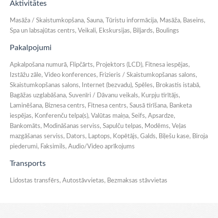
Aktivitātes
Masāža / Skaistumkopšana, Sauna, Tūristu informācija, Masāža, Baseins,
Spa un labsajūtas centrs, Veikali, Ekskursijas, Biljards, Boulings
Pakalpojumi
Apkalpošana numurā, Flipčārts, Projektors (LCD), Fitnesa iespējas,
Izstāžu zāle, Video konferences, Frizieris / Skaistumkopšanas salons,
Skaistumkopšanas salons, Internet (bezvadu), Spēles, Brokastis istabā,
Bagāžas uzglabāšana, Suvenīri / Dāvanu veikals, Kurpju tīrītājs,
Laminēšana, Biznesa centrs, Fitnesa centrs, Sausā tīrīšana, Banketa
iespējas, Konferenču telpa(s), Valūtas maiņa, Seifs, Apsardze,
Bankomāts, Modināšanas serviss, Sapulču telpas, Modēms, Veļas
mazgāšanas serviss, Dators, Laptops, Kopētājs, Galds, Biļešu kase, Biroja
piederumi, Faksimils, Audio/Video aprīkojums
Transports
Lidostas transfērs, Autostāvvietas, Bezmaksas stāvvietas