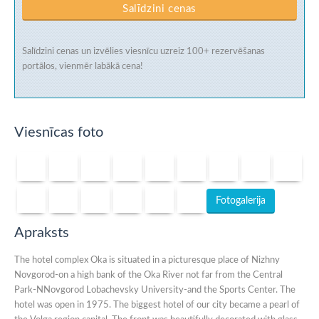
Salīdzini cenas
Salīdzini cenas un izvēlies viesnīcu uzreiz
100+ rezervēšanas
portālos
, vienmēr labākā cena!
Viesnīcas foto
Fotogalerija
Apraksts
The hotel complex Oka is situated in a picturesque place of Nizhny
Novgorod-on a high bank of the Oka River not far from the Central
Park-NNovgorod Lobachevsky University-and the Sports Center. The
hotel was open in 1975. The biggest hotel of our city became a pearl of