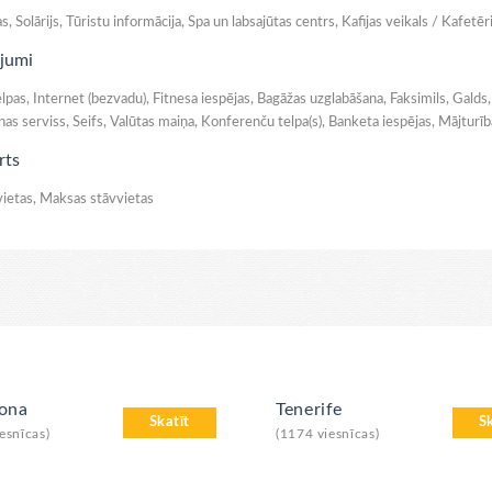
s, Solārijs, Tūristu informācija, Spa un labsajūtas centrs, Kafijas veikals / Kafetēr
jumi
elpas, Internet (bezvadu), Fitnesa iespējas, Bagāžas uzglabāšana, Faksimils, Gal
s serviss, Seifs, Valūtas maiņa, Konferenču telpa(s), Banketa iespējas, Mājturīb
rts
ietas, Maksas stāvvietas
lona
Tenerife
Skatīt
S
esnīcas)
(1174 viesnīcas)