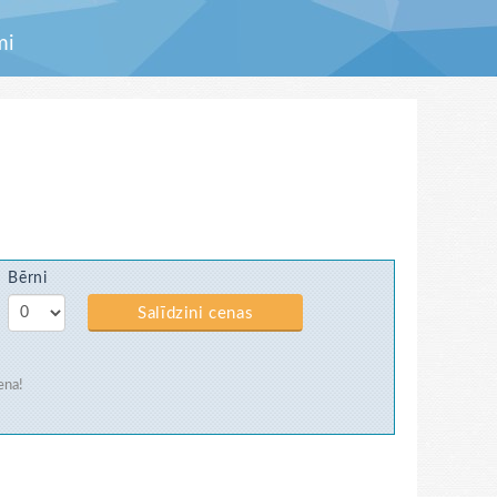
mi
Bērni
Salīdzini cenas
ena!