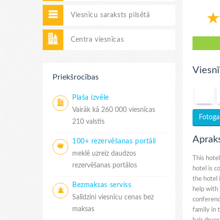
Viesnīcu saraksts pilsētā
Centra viesnīcas
Viesnī
Priekšrocības
Plaša izvēle
Vairāk kā 260 000 viesnīcas
Fotogal
210 valstīs
Aprak
100+ rezervēšanas portāli
meklē uzreiz daudzos
This hotel
rezervēšanas portālos
hotel is c
the hotel
Bezmaksas serviss
help with 
Salīdzini viesnīcu cenas bez
conference
maksas
family in