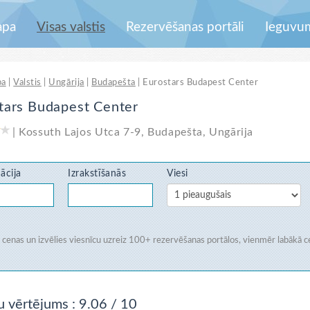
apa
Visas valstis
Rezervēšanas portāli
Ieguvu
pa
|
Valstis
|
Ungārija
|
Budapešta
|
Eurostars Budapest Center
tars Budapest Center
|
Kossuth Lajos Utca 7-9
,
Budapešta
,
Ungārija
ācija
Izrakstīšanās
Viesi
i cenas un izvēlies viesnīcu uzreiz
100+ rezervēšanas portālos
, vienmēr labākā c
u vērtējums
: 9.06 / 10