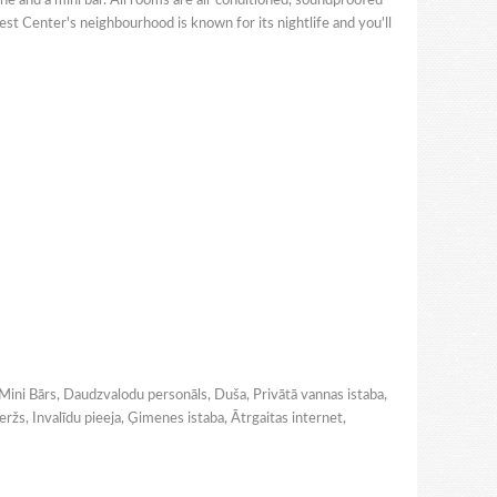
one and a mini bar. All rooms are air conditioned, soundproofed
est Center's neighbourhood is known for its nightlife and you'll
ja, Mini Bārs, Daudzvalodu personāls, Duša, Privātā vannas istaba,
ržs, Invalīdu pieeja, Ģimenes istaba, Ātrgaitas internet,