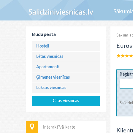
Sākuml
Budapešta
Sākumla
Euros
Hosteļi
Lētas viesnīcas
Apartamenti
Reģistr
Ģimenes viesnīcas
Luksus viesnīcas
Citas viesnīcas
Salīdzin
Interaktīvā karte
Klient