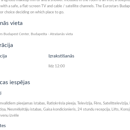
, a lighted makeup mirror and a shower. Included in the room is an iron, a teleph
ith a safe, a flat-screen TV and cable / satellite channels. The Eurostars Budap
for choice deciding on which place to go.
nās vieta
rācija
cija
Izrakstīšanās
līdz 12:00
cas iespējas
i
Invalīdiem pieejamas istabas, Ratiņkrēsla pieeja, Televīzija, Fēns, Satelīttelevīzi
iņa, Nesmēķētāju istabas, Gaisa kondicionieris, 24 stundu recepcija, Lifts, Konsje
lvenu izvēle
tes