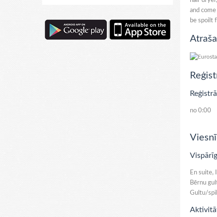
hair dryer
and come w
be spoilt 
Atraša
Reģist
Reģistrā
no 0:00
Viesnī
Vispārīg
En suite, 
Bērnu gult
Gultu/spi
Aktivitā