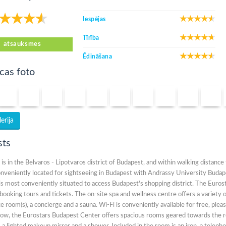
Iespējas
Tīrība
atsauksmes
Ēdināšana
cas foto
erija
sts
 is in the Belvaros - Lipotvaros district of Budapest, and within walking distan
onveniently located for sightseeing in Budapest with Andrassy University Budapes
 is most conveniently situated to access Budapest's shopping district. The Eur
booking tours and tickets. The on-site spa and wellness centre offers a variety o
 room(s), a concierge and a sauna. Wi-Fi is conveniently available for free, please
 tow, the Eurostars Budapest Center offers spacious rooms geared towards the r