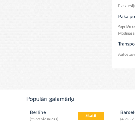
Ekskursija
Pakalpo
Sapulču t
Modināšana
Transpo
Autostāvv
Populāri galamērķi
Berlīne
Barse
Skatīt
(2269 viesnīcas)
(4813 vi