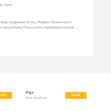
ija, Sauna
ds, Veļas mazgāšanas serviss, Modēms, Biznesa centrs,
a, Sausā tīrīšana, Fitnesa centrs, Apkalpošana numurā
Rīga
katīt
Skatīt
(545 viesnīcas)