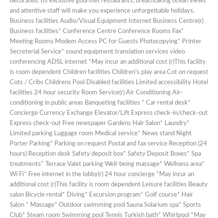
decorated. Its exclusive gourmet restaurants, breathtaking ocean views
and attentive staff will make you experience unforgettable holidays.
Business facilities Audio/Visual Equipment Internet Business Centre(r)
Business facilities* Conference Centre Conference Rooms Fax*
Meeting Rooms Modem Access PC for Guests Photocopying* Printer
Secreterial Service* sound equipment translation services video
conferencing ADSL internet *May incur an additional cost (r)This facility
is room dependent Children facilities Children's play area Cot on request
Cots / Cribs Childrens Pool Disabled facilities Limited accessibility Hotel
facilities 24 hour security Room Service(r) Air Conditioning Air-
conditioning in public areas Banqueting facilities * Car rental desk*
Concierge Currency Exchange Elevator/Lift Express check-in/check-out
Express check-out Free newspaper Gardens Hair Salon* Laundry*
Limited parking Luggage room Medical service* News stand Night
Porter Parking* Parking on request Postal and fax service Reception (24
hours) Reception desk Safety deposit box* Safety Deposit Boxes* Spa
treatments* Terrace Valet parking Well-being massage* Wellness area*
Wi Fi* Free internet in the lobby(r) 24 hour concierge *May incur an
additional cost (r)This facility is room dependent Leisure facilities Beauty
salon Bicycle rental* Diving* Excursion program* Golf course* Hair
Salon * Massage* Outdoor swimming pool Sauna Solarium spa* Sports
Club* Steam room Swimming pool Tennis Turkish bath* Whirlpool *May