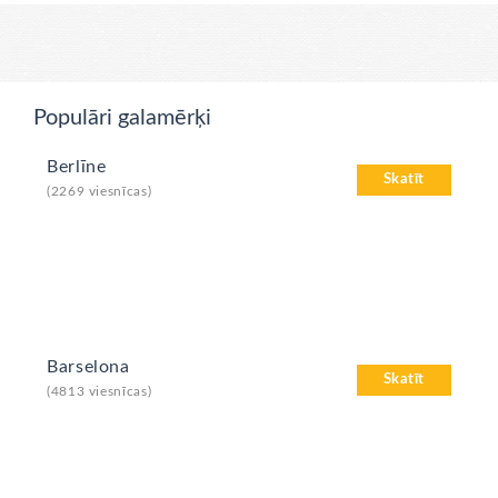
Populāri galamērķi
Berlīne
Skatīt
(2269 viesnīcas)
Barselona
Skatīt
(4813 viesnīcas)