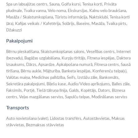
Spa un labsajūtas centrs, Sauna, Golfa kursi, Tenisa korti, Privāta
pludmale, Tvaika vanna, Velo noma, Ekskursijas, Kalnu velo braukšana,
Masāža / Skaistumkopšana, Tūristu informācija, Naktsklubi, Tenisa korti
(āra), Kafijas veikals / Kafetērija, Solārijs, Baseins, Masāža, Tvaika pirts,
Džakuzzi
Pakalpojumi
Bērnu pieskatīšana, Skaistumkopšanas salons, Veselības centrs, Internet
(bezvadu), Bagāžas uzglabāšana, Kurpju tīrītājs, Fitnesa iespējas, Daktera
izsaukums, Dārzs, Apsardze, Apkalpošana numurā, Fitnesa centrs, Sausā
tīrīšana, Bērnu aukle, Mājturība, Banketa iespējas, Konferenču telpa(s),
Valūtas maiņa, Medicīnas palīdzība, Seifs, Izstāžu zāle, Bankomāts,
Sekretāra pakalpojumi, Biļešu kase, Audio/Video aprīkojums, Balles zāle,
Faksimils, Portjē, Tiešā tālruņa līnija, Galds, Kopētājs, Dators, Biznesa
centrs, Veļas mazgāšanas serviss, Sapulču telpas, Modināšanas serviss
Transports
Auto novietošana (valet), Lidostas transfērs, Autostāvvietas, Maksas
stāvvietas, Bezmaksas stāvvietas