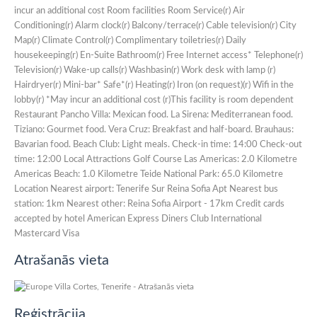
incur an additional cost Room facilities Room Service(r) Air
Conditioning(r) Alarm clock(r) Balcony/terrace(r) Cable television(r) City
Map(r) Climate Control(r) Complimentary toiletries(r) Daily
housekeeping(r) En-Suite Bathroom(r) Free Internet access* Telephone(r)
Television(r) Wake-up calls(r) Washbasin(r) Work desk with lamp (r)
Hairdryer(r) Mini-bar* Safe*(r) Heating(r) Iron (on request)(r) Wifi in the
lobby(r) *May incur an additional cost (r)This facility is room dependent
Restaurant Pancho Villa: Mexican food. La Sirena: Mediterranean food.
Tiziano: Gourmet food. Vera Cruz: Breakfast and half-board. Brauhaus:
Bavarian food. Beach Club: Light meals. Check-in time: 14:00 Check-out
time: 12:00 Local Attractions Golf Course Las Americas: 2.0 Kilometre
Americas Beach: 1.0 Kilometre Teide National Park: 65.0 Kilometre
Location Nearest airport: Tenerife Sur Reina Sofia Apt Nearest bus
station: 1km Nearest other: Reina Sofia Airport - 17km Credit cards
accepted by hotel American Express Diners Club International
Mastercard Visa
Atrašanās vieta
Reģistrācija