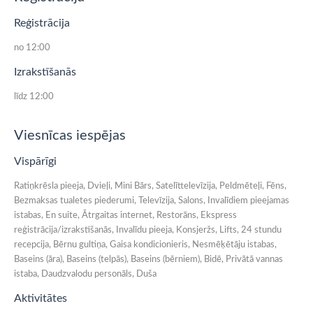
Reģistrācija
no 12:00
Izrakstīšanās
līdz 12:00
Viesnīcas iespējas
Vispārīgi
Ratiņkrēsla pieeja, Dvieļi, Mini Bārs, Satelīttelevīzija, Peldmēteļi, Fēns,
Bezmaksas tualetes piederumi, Televīzija, Salons, Invalīdiem pieejamas
istabas, En suite, Ātrgaitas internet, Restorāns, Ekspress
reģistrācija/izrakstīšanās, Invalīdu pieeja, Konsjeržs, Lifts, 24 stundu
recepcija, Bērnu gultiņa, Gaisa kondicionieris, Nesmēķētāju istabas,
Baseins (āra), Baseins (telpās), Baseins (bērniem), Bidē, Privātā vannas
istaba, Daudzvalodu personāls, Duša
Aktivitātes