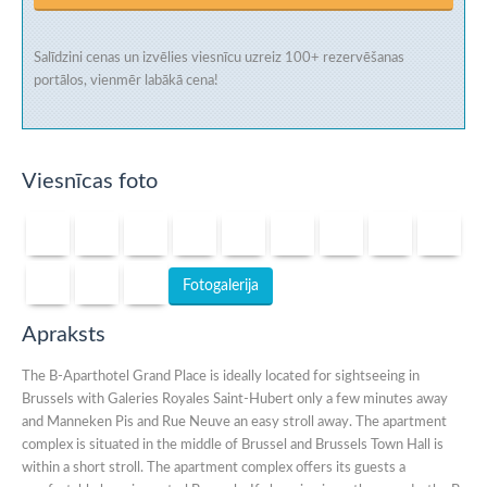
Salīdzini cenas un izvēlies viesnīcu uzreiz
100+ rezervēšanas
portālos
, vienmēr labākā cena!
Viesnīcas foto
Fotogalerija
Apraksts
The B-Aparthotel Grand Place is ideally located for sightseeing in
Brussels with Galeries Royales Saint-Hubert only a few minutes away
and Manneken Pis and Rue Neuve an easy stroll away. The apartment
complex is situated in the middle of Brussel and Brussels Town Hall is
within a short stroll. The apartment complex offers its guests a