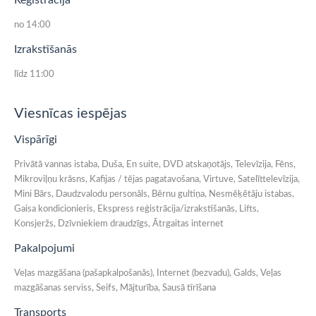
Reģistrācija
no 14:00
Izrakstīšanās
līdz 11:00
Viesnīcas iespējas
Vispārīgi
Privātā vannas istaba, Duša, En suite, DVD atskaņotājs, Televīzija, Fēns,
Mikroviļņu krāsns, Kafijas / tējas pagatavošana, Virtuve, Satelīttelevīzija,
Mini Bārs, Daudzvalodu personāls, Bērnu gultiņa, Nesmēķētāju istabas,
Gaisa kondicionieris, Ekspress reģistrācija/izrakstīšanās, Lifts,
Konsjeržs, Dzīvniekiem draudzīgs, Ātrgaitas internet
Pakalpojumi
Veļas mazgāšana (pašapkalpošanās), Internet (bezvadu), Galds, Veļas
mazgāšanas serviss, Seifs, Mājturība, Sausā tīrīšana
Transports