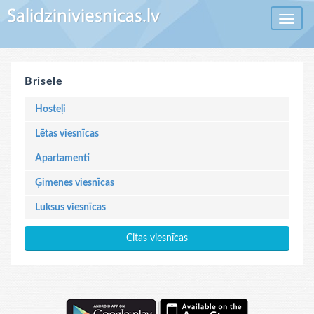
Toggle 
Brisele
Hosteļi
Lētas viesnīcas
Apartamenti
Ģimenes viesnīcas
Luksus viesnīcas
Citas viesnīcas