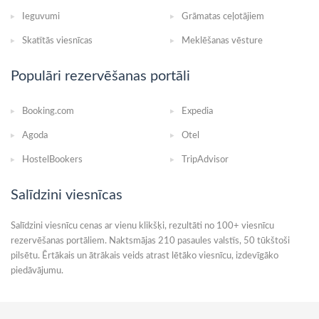
Ieguvumi
Grāmatas ceļotājiem
Skatītās viesnīcas
Meklēšanas vēsture
Populāri rezervēšanas portāli
Booking.com
Expedia
Agoda
Otel
HostelBookers
TripAdvisor
Salīdzini viesnīcas
Salīdzini viesnīcu cenas ar vienu klikšķi, rezultāti no 100+ viesnīcu
rezervēšanas portāliem. Naktsmājas 210 pasaules valstīs, 50 tūkštoši
pilsētu. Ērtākais un ātrākais veids atrast lētāko viesnīcu, izdevīgāko
piedāvājumu.