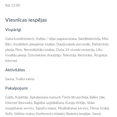
līdz 12:00
Viesnīcas iespējas
Vispārīgi
Gaisa kondicionieris, Kafijas / tējas pagatavošana, Satelīttelevīzija, Mini
Bārs, Invalīdiem pieejamas istabas, Daudzvalodu personāls, Ratiņkrēsla
pieeja, Fēns, Nesmēķētāju istabas, Duša, 24 stundu recepcija, Lifts,
Invalīdu pieeja, Dzīvniekiem draudzīgs, Televīzija, Restorāns, Ātrgaitas
internet
Aktivitātes
Sauna, Tvaika vanna
Pakalpojumi
Galds, Kopētājs, Apkalpošana numurā, Tiešā tālruņa līnija, Balles zāle,
Internet (bezvadu), Bagāžas uzglabāšana, Kurpju tīrītājs, Veļas
mazgāšanas serviss, Sapulču telpas, Modināšanas serviss, Filmas istabā,
Seifs, Valūtas maiņa, Konferenču telpa(s), Banketa iespējas, Sausā