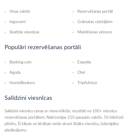
Visas valstis
Rezervēšanas portāli
Ieguvumi
Grāmatas ceļotājiem
Skatītās viesnīcas
Meklēšanas vēsture
Populāri rezervēšanas portāli
Booking.com
Expedia
Agoda
Otel
HostelBookers
TripAdvisor
Salīdzini viesnīcas
Salīdzini viesnīcu cenas ar vienu klikšķi, rezultāti no 100+ viesnīcu
rezervēšanas portāliem. Naktsmājas 210 pasaules valstīs, 50 tūkštoši
pilsētu. Ērtākais un ātrākais veids atrast lētāko viesnīcu, izdevīgāko
piedāvājumu.