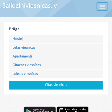
Toggle 
Prāga
Hosteļi
Lētas viesnīcas
Apartamenti
Ģimenes viesnīcas
Luksus viesnīcas
Citas viesnīcas