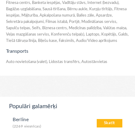
Fitnesa centrs, Banketa iespējas, Vadītāju stāvs, Internet (bezvadu),
Bagāžas uzglabāšana, Sausā tīrīšana, Bērnu aukle, Kurpju tīrītājs, Fitnesa
iespējas, Mājturība, Apkalpošana numurā, Balles zāle, Apsardze,
Sekretāra pakalpojumi, Filmas istabā, Portjē, Modināšanas serviss,
Sapulču telpas, Seifs, Biznesa centrs, Medicīnas palīdzība, Valūtas maiņa,
Veļas mazgāšanas serviss, Konferenču telpa(s), Laptops, Kopētājs, Galds,
Tiešā tālruņa līnija, Biļešu kase, Faksimils, Audio/Video aprīkojums
Transports
Auto novietošana (valet), Lidostas transfērs, Autostāvvietas
Populāri galamērķi
Berlīne
Skatīt
(2269 viesnīcas)