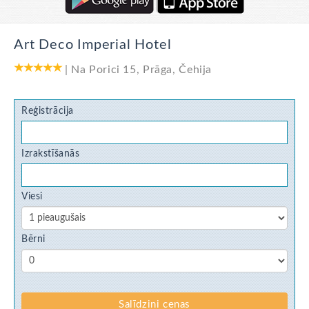
Art Deco Imperial Hotel
|
Na Porici 15
,
Prāga
,
Čehija
Reģistrācija
Izrakstīšanās
Viesi
Bērni
Salīdzini cenas