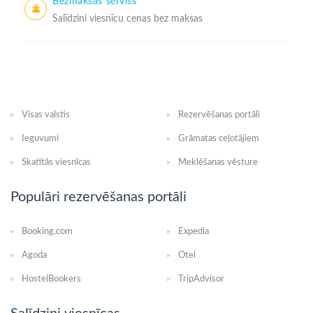
Bezmaksas serviss
Salīdzini viesnīcu cenas bez maksas
Visas valstis
Rezervēšanas portāli
Ieguvumi
Grāmatas ceļotājiem
Skatītās viesnīcas
Meklēšanas vēsture
Populāri rezervēšanas portāli
Booking.com
Expedia
Agoda
Otel
HostelBookers
TripAdvisor