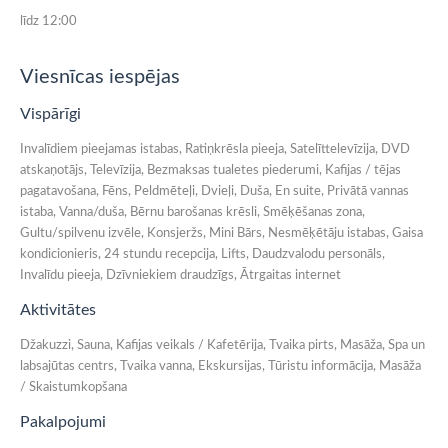
līdz 12:00
Viesnīcas iespējas
Vispārīgi
Invalīdiem pieejamas istabas, Ratiņkrēsla pieeja, Satelīttelevīzija, DVD
atskaņotājs, Televīzija, Bezmaksas tualetes piederumi, Kafijas / tējas
pagatavošana, Fēns, Peldmēteļi, Dvieļi, Duša, En suite, Privātā vannas
istaba, Vanna/duša, Bērnu barošanas krēsli, Smēķēšanas zona,
Gultu/spilvenu izvēle, Konsjeržs, Mini Bārs, Nesmēķētāju istabas, Gaisa
kondicionieris, 24 stundu recepcija, Lifts, Daudzvalodu personāls,
Invalīdu pieeja, Dzīvniekiem draudzīgs, Ātrgaitas internet
Aktivitātes
Džakuzzi, Sauna, Kafijas veikals / Kafetērija, Tvaika pirts, Masāža, Spa un
labsajūtas centrs, Tvaika vanna, Ekskursijas, Tūristu informācija, Masāža
/ Skaistumkopšana
Pakalpojumi