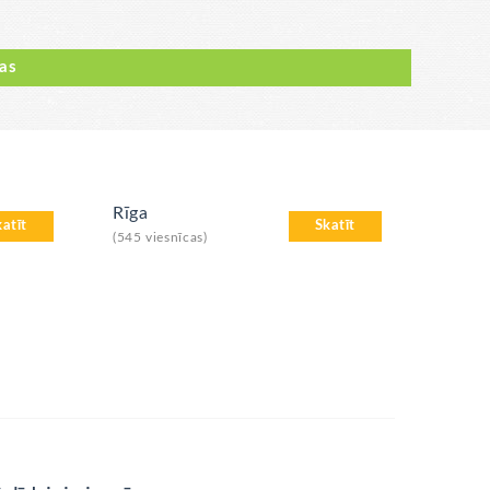
tas
Rīga
katīt
Skatīt
(545 viesnīcas)