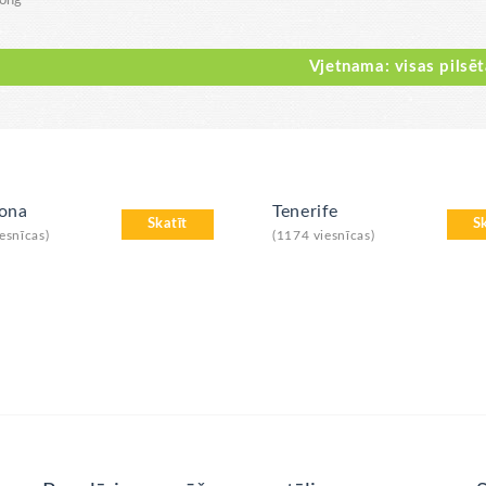
hong
Vjetnama: visas pilsē
lona
Tenerife
Skatīt
S
esnīcas)
(1174 viesnīcas)