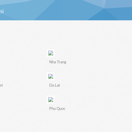
mi
Nha Trang
et
Da Lat
Phu Quoc