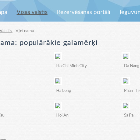
apa
Visas valstis
Rezervēšanas portāli
Ieguvu
Valstis
| Vjetnama
ama: populārākie galamērķi
a
Ho Chi Minh City
Da Nang
Ha Long
Phan Thi
Tau
Hoi An
Sa Pa