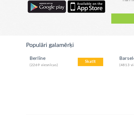
Hai P
Populāri galamērķi
Berlīne
Barse
Skatīt
(2269 viesnīcas)
(4813 vi