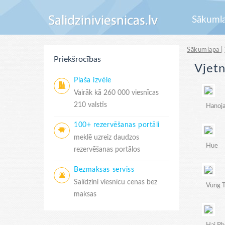
Sākuml
Sākumlapa
|
Priekšrocības
Vjetn
Plaša izvēle
Vairāk kā 260 000 viesnīcas
210 valstīs
Hanoj
100+ rezervēšanas portāli
meklē uzreiz daudzos
Hue
rezervēšanas portālos
Bezmaksas serviss
Salīdzini viesnīcu cenas bez
Vung 
maksas