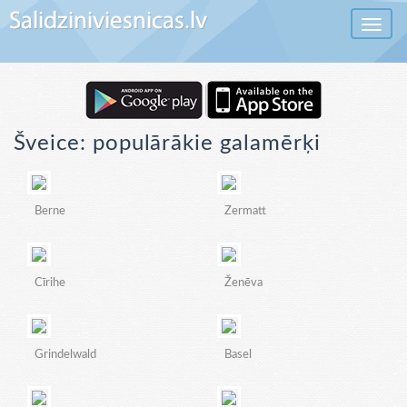
Toggle 
Šveice: populārākie galamērķi
Berne
Zermatt
Cīrihe
Ženēva
Grindelwald
Basel