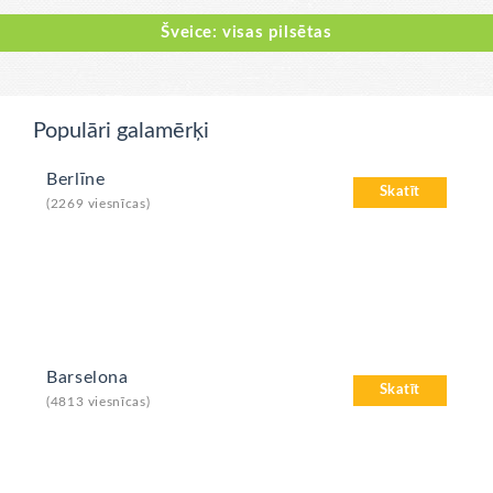
Šveice: visas pilsētas
Populāri galamērķi
Berlīne
Skatīt
(2269 viesnīcas)
Barselona
Skatīt
(4813 viesnīcas)