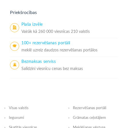
Priekšrocības
Plaša izvēle
Vairāk kā 260 000 viesnīcas 210 valstīs
100+ rezervēšanas portāli
meklē uzreiz daudzos rezervēšanas portālos
Bezmaksas serviss
Salīdzini viesnīcu cenas bez maksas
Visas valstis
Rezervēšanas portāli
Ieguvumi
Grāmatas ceļotājiem
Skatītās viesnīcas
Meklēšanas vēsture