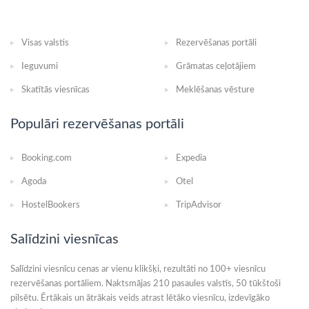
Visas valstis
Rezervēšanas portāli
Ieguvumi
Grāmatas ceļotājiem
Skatītās viesnīcas
Meklēšanas vēsture
Populāri rezervēšanas portāli
Booking.com
Expedia
Agoda
Otel
HostelBookers
TripAdvisor
Salīdzini viesnīcas
Salīdzini viesnīcu cenas ar vienu klikšķi, rezultāti no 100+ viesnīcu
rezervēšanas portāliem. Naktsmājas 210 pasaules valstīs, 50 tūkštoši
pilsētu. Ērtākais un ātrākais veids atrast lētāko viesnīcu, izdevīgāko