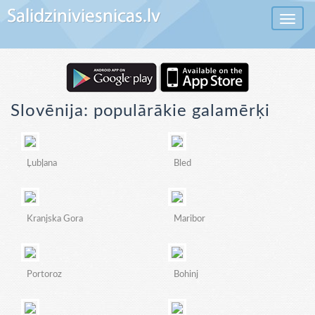
Toggle 
Slovēnija: populārākie galamērķi
Ļubļana
Bled
Kranjska Gora
Maribor
Portoroz
Bohinj