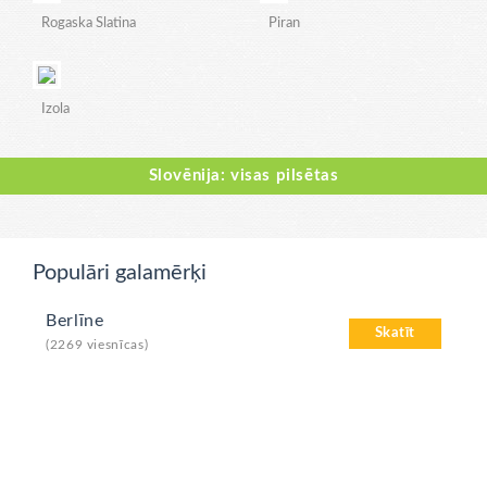
Rogaska Slatina
Piran
Izola
Slovēnija: visas pilsētas
Populāri galamērķi
Berlīne
Skatīt
(2269 viesnīcas)