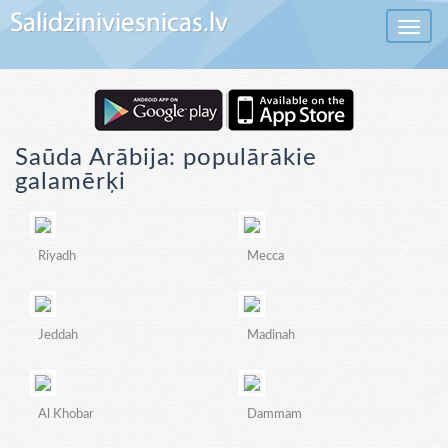
Toggle 
Saūda Arābija: populārākie
galamērķi
Riyadh
Mecca
Jeddah
Madinah
Al Khobar
Dammam