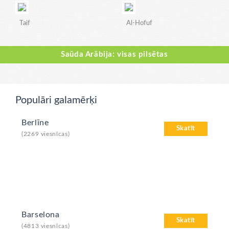
Taif
Al-Hofuf
Saūda Arābija: visas pilsētas
Populāri galamērķi
Berlīne
Skatīt
(2269 viesnīcas)
Barselona
Skatīt
(4813 viesnīcas)