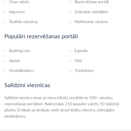
Visas valstis
Rezervēšanas portāli
Ieguvumi
Grāmatas ceļotājiem
Skatītās viesnīcas
Meklēšanas vēsture
Populāri rezervēšanas portāli
Booking.com
Expedia
Agoda
Otel
HostelBookers
TripAdvisor
Salīdzini viesnīcas
Salīdzini viesnīcu cenas ar vienu klikšķi, rezultāti no 100+ viesnīcu
rezervēšanas portāliem. Naktsmājas 210 pasaules valstīs, 50 tūkštoši
pilsētu. Ērtākais un ātrākais veids atrast lētāko viesnīcu, izdevīgāko
piedāvājumu.