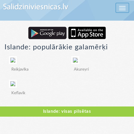
Toggle 
Islande: populārākie galamērķi
Reikjavīka
Akureyri
Keflavik
Islande: visas pilsētas