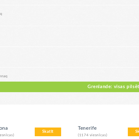
oq
nnaq
Grenlande: visas pilsē
lona
Tenerife
Skatīt
S
esnīcas)
(1174 viesnīcas)