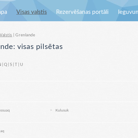
apa
Visas valstis
Rezervēšanas portāli
Ieguvu
Valstis
| Grenlande
nde: visas pilsētas
N
|
Q
|
S
|
T
|
U
ussuaq
Kulusuk
uaq