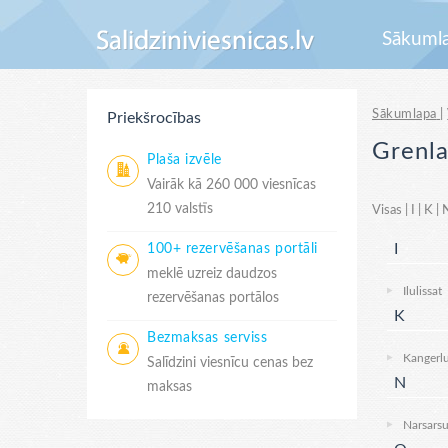
Sākuml
Sākumlapa
|
Priekšrocības
Grenla
Plaša izvēle
Vairāk kā 260 000 viesnīcas
210 valstīs
Visas
|
I
|
K
|
I
100+ rezervēšanas portāli
meklē uzreiz daudzos
Ilulissat
rezervēšanas portālos
K
Bezmaksas serviss
Kangerl
Salīdzini viesnīcu cenas bez
N
maksas
Narsars