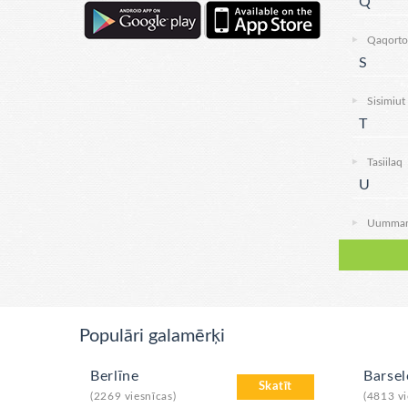
Q
Qaqort
S
Sisimiut
T
Tasiilaq
U
Uumma
Populāri galamērķi
Berlīne
Barse
Skatīt
(2269 viesnīcas)
(4813 vi