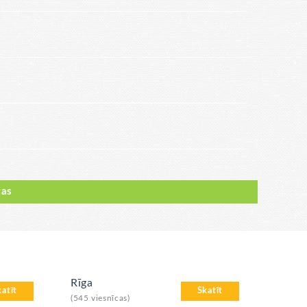
tas
Rīga
katīt
Skatīt
(545 viesnīcas)