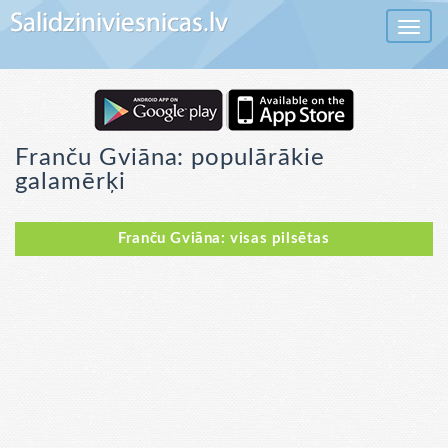
Toggle 
Franču Gviāna: populārākie
galamērķi
Franču Gviāna: visas pilsētas