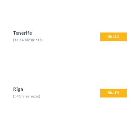
Tenerife
Skatīt
(1174 viesnīcas)
Rīga
Skatīt
(545 viesnīcas)