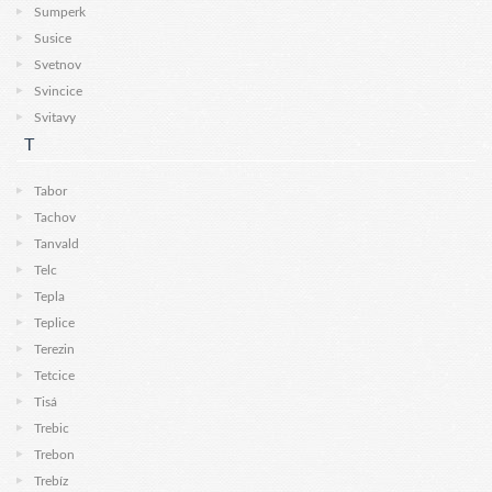
Sumperk
Susice
Svetnov
Svincice
Svitavy
T
Tabor
Tachov
Tanvald
Telc
Tepla
Teplice
Terezin
Tetcice
Tisá
Trebic
Trebon
Trebíz