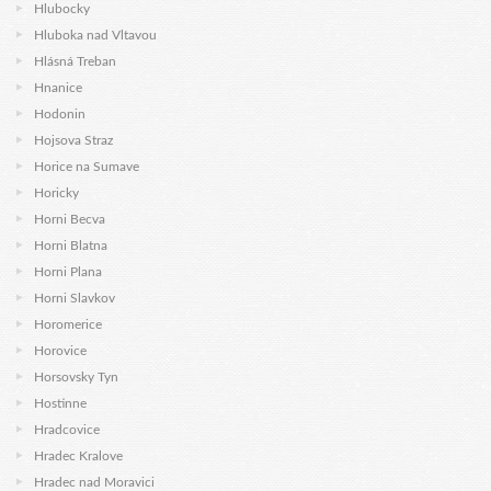
Hlubocky
Hluboka nad Vltavou
Hlásná Treban
Hnanice
Hodonin
Hojsova Straz
Horice na Sumave
Horicky
Horni Becva
Horni Blatna
Horni Plana
Horni Slavkov
Horomerice
Horovice
Horsovsky Tyn
Hostinne
Hradcovice
Hradec Kralove
Hradec nad Moravici