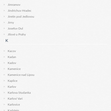
Jimramov
Jindrichuv Hradec
Jiretin pod Jedlovou
Jirny
Josefuv Dul
Jílové u Prahy
K
Kacov
Kadan
Kadov
Kamenice
Kamenice nad Lipou
Kaplice
Karlov
Karlova Studanka
Karlovi Vari
Karlovice
Karlstejn