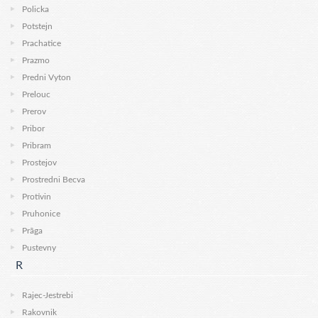
Policka
Potstejn
Prachatice
Prazmo
Predni Vyton
Prelouc
Prerov
Pribor
Pribram
Prostejov
Prostredni Becva
Protivin
Pruhonice
Prāga
Pustevny
R
Rajec-Jestrebi
Rakovnik