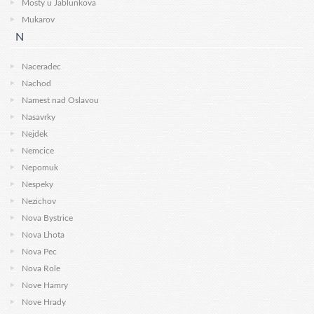
Mosty u Jablunkova
Mukarov
N
Naceradec
Nachod
Namest nad Oslavou
Nasavrky
Nejdek
Nemcice
Nepomuk
Nespeky
Nezichov
Nova Bystrice
Nova Lhota
Nova Pec
Nova Role
Nove Hamry
Nove Hrady