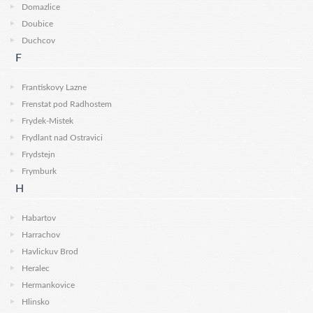
Domazlice
Doubice
Duchcov
F
Frantiskovy Lazne
Frenstat pod Radhostem
Frydek-Mistek
Frydlant nad Ostravici
Frydstejn
Frymburk
H
Habartov
Harrachov
Havlickuv Brod
Heralec
Hermankovice
Hlinsko