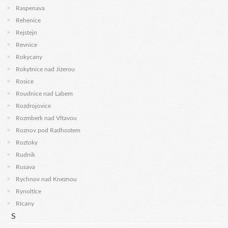
Raspenava
Rehenice
Rejstejn
Revnice
Rokycany
Rokytnice nad Jizerou
Rosice
Roudnice nad Labem
Rozdrojovice
Rozmberk nad Vltavou
Roznov pod Radhostem
Roztoky
Rudnik
Rusava
Rychnov nad Kneznou
Rynoltice
Rícany
S