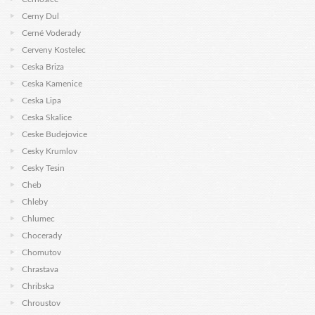
Cerny Dul
Cerné Voderady
Cerveny Kostelec
Ceska Briza
Ceska Kamenice
Ceska Lipa
Ceska Skalice
Ceske Budejovice
Cesky Krumlov
Cesky Tesin
Cheb
Chleby
Chlumec
Chocerady
Chomutov
Chrastava
Chribska
Chroustov