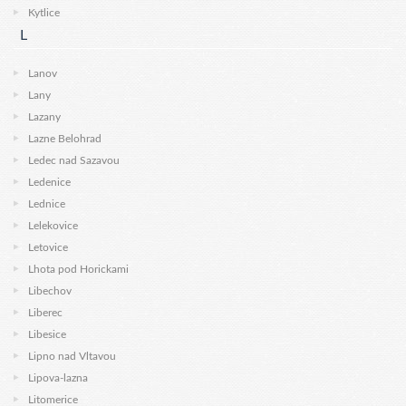
Kytlice
L
Lanov
Lany
Lazany
Lazne Belohrad
Ledec nad Sazavou
Ledenice
Lednice
Lelekovice
Letovice
Lhota pod Horickami
Libechov
Liberec
Libesice
Lipno nad Vltavou
Lipova-lazna
Litomerice