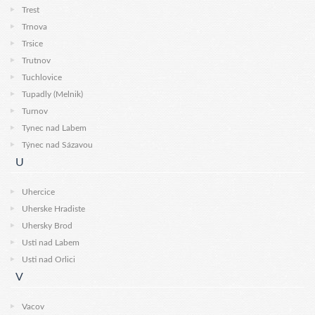
Trest
Trnova
Trsice
Trutnov
Tuchlovice
Tupadly (Melnik)
Turnov
Tynec nad Labem
Týnec nad Sázavou
U
Uhercice
Uherske Hradiste
Uhersky Brod
Usti nad Labem
Usti nad Orlici
V
Vacov