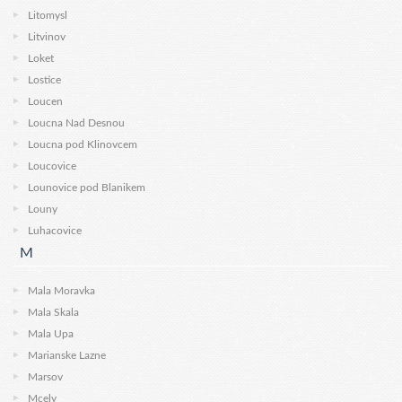
Litomysl
Litvinov
Loket
Lostice
Loucen
Loucna Nad Desnou
Loucna pod Klinovcem
Loucovice
Lounovice pod Blanikem
Louny
Luhacovice
M
Mala Moravka
Mala Skala
Mala Upa
Marianske Lazne
Marsov
Mcely