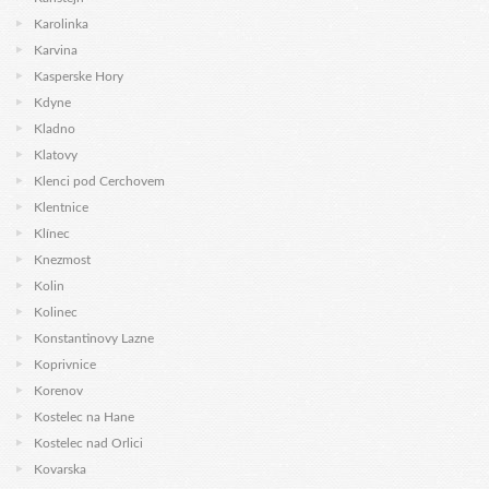
Karolinka
Karvina
Kasperske Hory
Kdyne
Kladno
Klatovy
Klenci pod Cerchovem
Klentnice
Klínec
Knezmost
Kolin
Kolinec
Konstantinovy Lazne
Koprivnice
Korenov
Kostelec na Hane
Kostelec nad Orlici
Kovarska