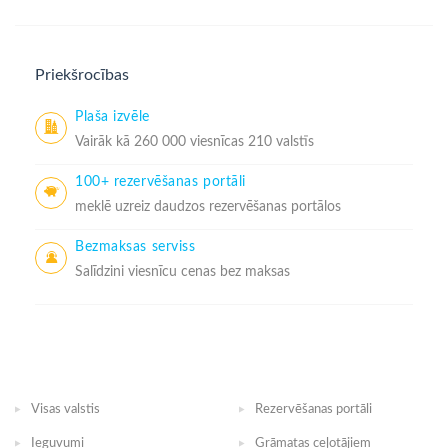
Priekšrocības
Plaša izvēle
Vairāk kā 260 000 viesnīcas 210 valstīs
100+ rezervēšanas portāli
meklē uzreiz daudzos rezervēšanas portālos
Bezmaksas serviss
Salīdzini viesnīcu cenas bez maksas
Visas valstis
Rezervēšanas portāli
Ieguvumi
Grāmatas ceļotājiem