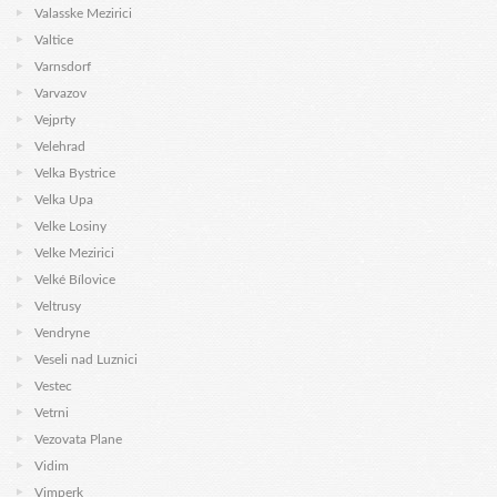
Valasske Mezirici
Valtice
Varnsdorf
Varvazov
Vejprty
Velehrad
Velka Bystrice
Velka Upa
Velke Losiny
Velke Mezirici
Velké Bílovice
Veltrusy
Vendryne
Veseli nad Luznici
Vestec
Vetrni
Vezovata Plane
Vidim
Vimperk