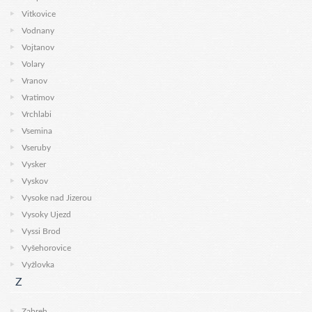
Vitkovice
Vodnany
Vojtanov
Volary
Vranov
Vratimov
Vrchlabi
Vsemina
Vseruby
Vysker
Vyskov
Vysoke nad Jizerou
Vysoky Ujezd
Vyssi Brod
Vyšehorovice
Vyžlovka
Z
Zabreh