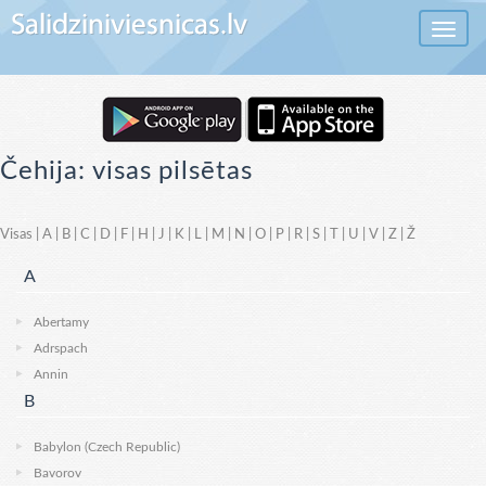
Toggle 
Čehija: visas pilsētas
Visas
|
A
|
B
|
C
|
D
|
F
|
H
|
J
|
K
|
L
|
M
|
N
|
O
|
P
|
R
|
S
|
T
|
U
|
V
|
Z
|
Ž
A
Abertamy
Adrspach
Annin
B
Babylon (Czech Republic)
Bavorov