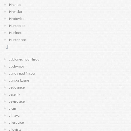
Hranice
Hrensko
Hrotovice
Humpolec
Husinec
Hustopece
J
Jablonec nad Nisou
Jachymov
Janov nad Nisou
Janske Lazne
Jedovnice
Jesenik
Jevisovice
Jicin
Jihlava
Jilesovice
Jiloviste