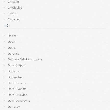
Chrudim
Chvalovice
Chýne
Cícovice
D
Dacice
Decin
Desna
Detenice
Deštné v Orlických horách
Dlouhý Újezd
Dobrany
Dobrovitov
Dolni Brezany
Dolni Dvoriste
Dolni Lukavice
Dolní Dunajovice
Domasov