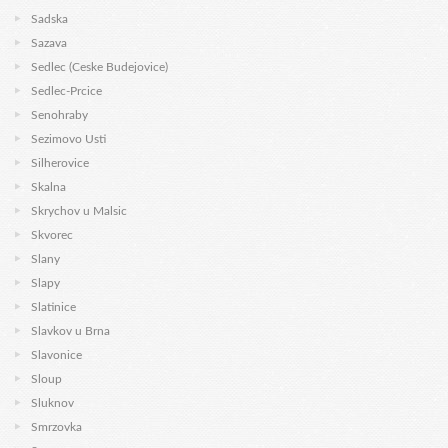
Sadska
Sazava
Sedlec (Ceske Budejovice)
Sedlec-Prcice
Senohraby
Sezimovo Usti
Silherovice
Skalna
Skrychov u Malsic
Skvorec
Slany
Slapy
Slatinice
Slavkov u Brna
Slavonice
Sloup
Sluknov
Smrzovka