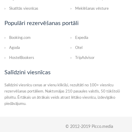
Skatītās viesnīcas
Meklēšanas vēsture
Populāri rezervēšanas portāli
Booking.com
Expedia
Agoda
Otel
HostelBookers
TripAdvisor
Salīdzini viesnīcas
Salīdzini viesnīcu cenas ar vienu klikšķi, rezultāti no 100+ viesnīcu
rezervēšanas portāliem. Naktsmājas 210 pasaules valstīs, 50 tūkštoši
pilsētu. Ērtākais un ātrākais veids atrast lētāko viesnīcu, izdevīgāko
piedāvājumu.
© 2012-2019 Picco.media