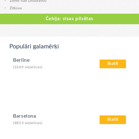
Ždírec nad Doubravou
Žitkova
Čehija: visas pilsētas
Populāri galamērķi
Berlīne
Skatīt
(2269 viesnīcas)
Barselona
Skatīt
(4813 viesnīcas)