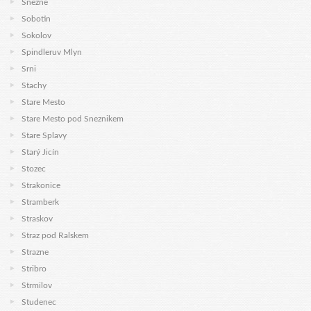
Snezne
Sobotin
Sokolov
Spindleruv Mlyn
Srni
Stachy
Stare Mesto
Stare Mesto pod Sneznikem
Stare Splavy
Starý Jicín
Stozec
Strakonice
Stramberk
Straskov
Straz pod Ralskem
Strazne
Stribro
Strmilov
Studenec