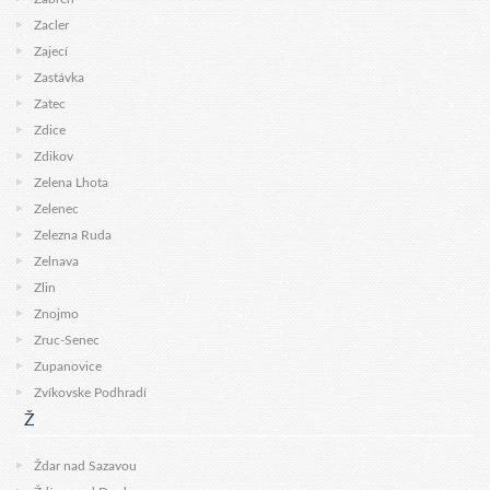
Zacler
Zajecí
Zastávka
Zatec
Zdice
Zdikov
Zelena Lhota
Zelenec
Zelezna Ruda
Zelnava
Zlin
Znojmo
Zruc-Senec
Zupanovice
Zvíkovske Podhradí
Ž
Ždar nad Sazavou