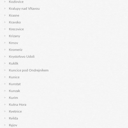
Kozlovice
Kralupy nad Vltavou
Krasne
Kravsko
Krecovice
Krizany
Krnov
Kromeriz
Krystofovo Udoli
Kuklík
Kuncice pod Ondrejnikem
Kunice
Kunstat
Kunzak
Kurim
Kutna Hora
Kvetnice
Kvilda
Kyjov