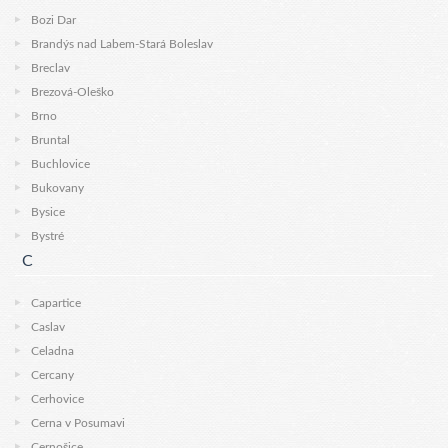
Bozi Dar
Brandýs nad Labem-Stará Boleslav
Breclav
Brezová-Oleško
Brno
Bruntal
Buchlovice
Bukovany
Bysice
Bystré
C
Capartice
Caslav
Celadna
Cercany
Cerhovice
Cerna v Posumavi
Cernošice