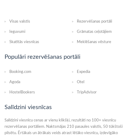
Visas valstis
Rezervēšanas portāli
Ieguvumi
Grāmatas ceļotājiem
Skatītās viesnīcas
Meklēšanas vēsture
Populāri rezervēšanas portāli
Booking.com
Expedia
Agoda
Otel
HostelBookers
TripAdvisor
Salīdzini viesnīcas
Salīdzini viesnīcu cenas ar vienu klikšķi, rezultāti no 100+ viesnīcu
rezervēšanas portāliem. Naktsmājas 210 pasaules valstīs, 50 tūkštoši
pilsētu. Ērtākais un ātrākais veids atrast lētāko viesnīcu, izdevīgāko