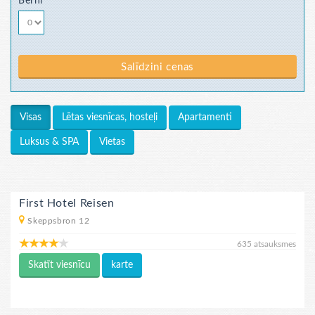
Bērni
Salīdzini cenas
Lētas viesnīcas, hosteļi
Apartamenti
Visas
Luksus & SPA
Vietas
First Hotel Reisen
Skeppsbron 12
635 atsauksmes
Skatīt viesnīcu
karte