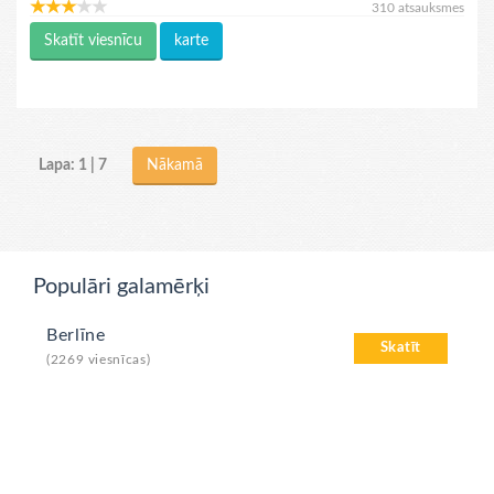
310 atsauksmes
Skatīt viesnīcu
karte
Lapa: 1 | 7
Nākamā
Populāri galamērķi
Berlīne
Skatīt
(2269 viesnīcas)