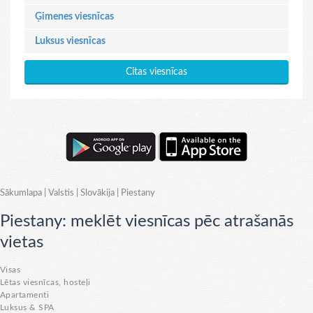
Ģimenes viesnīcas
Luksus viesnīcas
Citas viesnīcas
Sākumlapa
|
Valstis
|
Slovākija
|
Piestany
Piestany: meklēt viesnīcas pēc atrašanās
vietas
Visas
Lētas viesnīcas, hosteļi
Apartamenti
Luksus & SPA