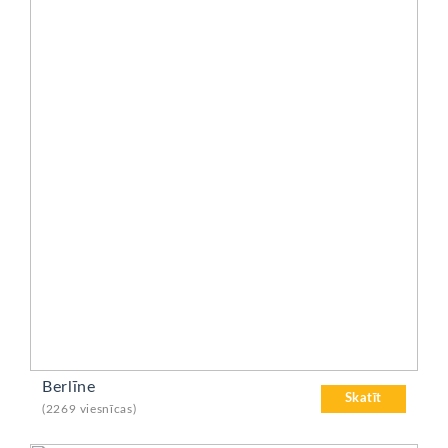
Berlīne
Skatīt
(2269 viesnīcas)