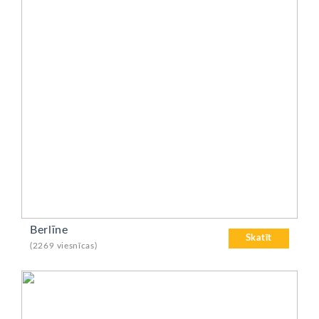
Berlīne
Skatīt
(2269 viesnīcas)