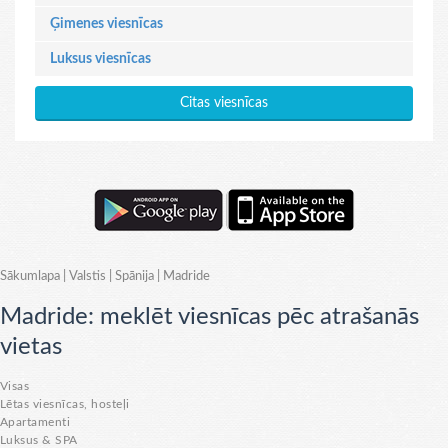
Ģimenes viesnīcas
Luksus viesnīcas
Citas viesnīcas
Sākumlapa
|
Valstis
|
Spānija
|
Madride
Madride: meklēt viesnīcas pēc atrašanās
vietas
Visas
Lētas viesnīcas, hosteļi
Apartamenti
Luksus & SPA