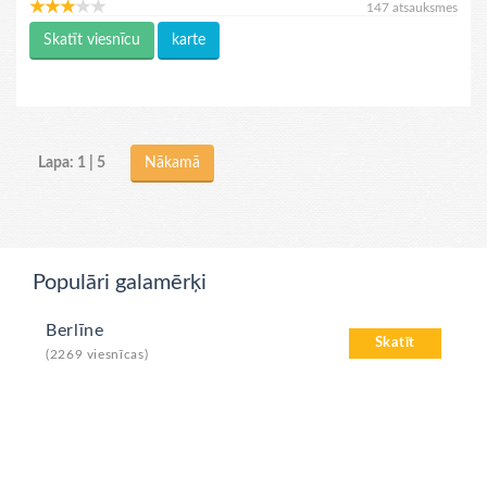
147 atsauksmes
Skatīt viesnīcu
karte
Lapa: 1 | 5
Nākamā
Populāri galamērķi
Berlīne
Skatīt
(2269 viesnīcas)