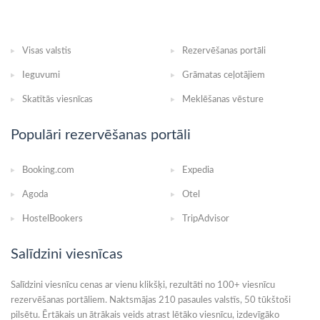
Visas valstis
Rezervēšanas portāli
Ieguvumi
Grāmatas ceļotājiem
Skatītās viesnīcas
Meklēšanas vēsture
Populāri rezervēšanas portāli
Booking.com
Expedia
Agoda
Otel
HostelBookers
TripAdvisor
Salīdzini viesnīcas
Salīdzini viesnīcu cenas ar vienu klikšķi, rezultāti no 100+ viesnīcu
rezervēšanas portāliem. Naktsmājas 210 pasaules valstīs, 50 tūkštoši
pilsētu. Ērtākais un ātrākais veids atrast lētāko viesnīcu, izdevīgāko