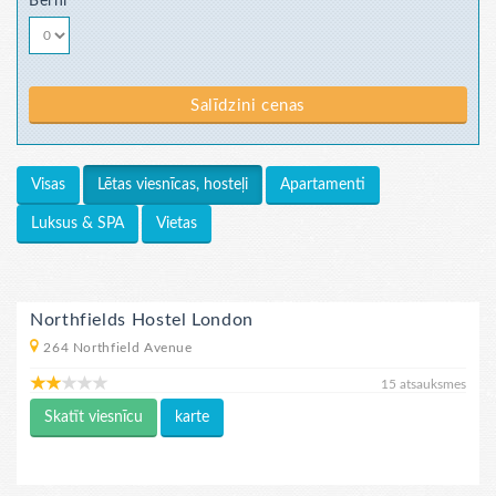
Bērni
Salīdzini cenas
Visas
Apartamenti
Lētas viesnīcas, hosteļi
Luksus & SPA
Vietas
Northfields Hostel London
264 Northfield Avenue
15 atsauksmes
Skatīt viesnīcu
karte