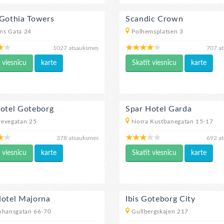
 Gothia Towers
Scandic Crown
ns Gata 24
Polhemsplatsen 3
1027 atsauksmes
707 a
 viesnīcu
karte
Skatīt viesnīcu
karte
Hotel Goteborg
Spar Hotel Garda
evegatan 25
Norra Kustbanegatan 15-17
378 atsauksmes
692 a
 viesnīcu
karte
Skatīt viesnīcu
karte
Hotel Majorna
Ibis Goteborg City
ohansgatan 66-70
Gullbergskajen 217