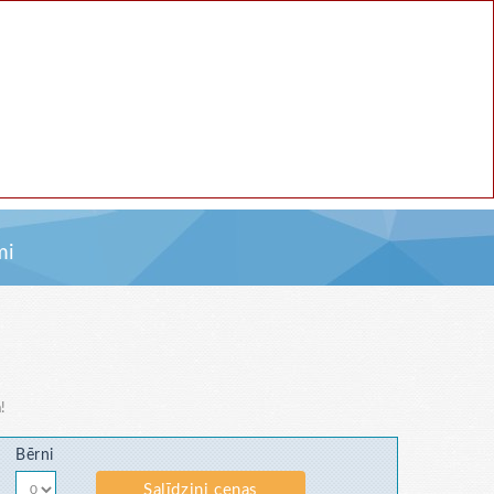
mi
!
Bērni
Salīdzini cenas