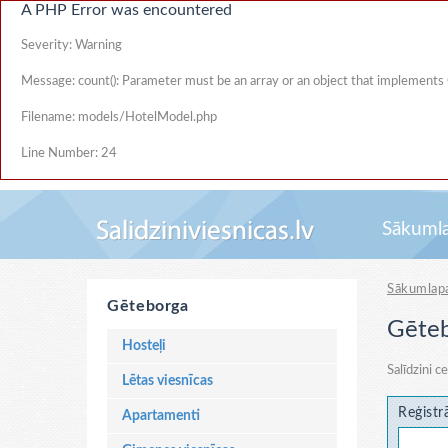
A PHP Error was encountered
Severity: Warning
Message: count(): Parameter must be an array or an object that implements
Filename: models/HotelModel.php
Line Number: 24
Sākuml
Sākumlap
Gēteborga
Gēteb
Hosteļi
Salīdzini c
Lētas viesnīcas
Reģistr
Apartamenti