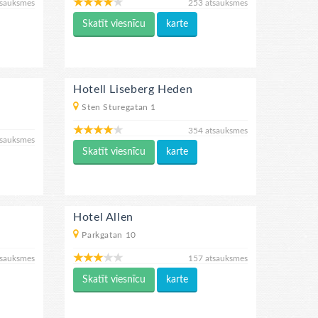
tsauksmes
253 atsauksmes
Skatīt viesnīcu
karte
Hotell Liseberg Heden
Sten Sturegatan 1
354 atsauksmes
tsauksmes
Skatīt viesnīcu
karte
Hotel Allen
Parkgatan 10
tsauksmes
157 atsauksmes
Skatīt viesnīcu
karte