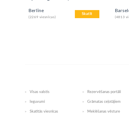
Berlīne
Barse
Skatīt
(2269 viesnīcas)
(4813 vi
Visas valstis
Rezervēšanas portāli
Ieguvumi
Grāmatas ceļotājiem
Skatītās viesnīcas
Meklēšanas vēsture