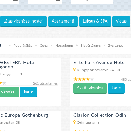
Lētas viesnīcas, hosteļi
Apartamenti
Luksus & SPA
Vietas
t
Populārākās
Cena
Nosaukums
Novērtējums
Zvaigznes
WESTERN Hotel
Elite Park Avenue Hotel
gonen
Kungsportsavenyn 36-38
bergsgatan 3
480 a
265 atsauksmes
Skatīt viesnīcu
karte
 viesnīcu
karte
ic Europa Gothenburg
Clarion Collection Odin
nsgatan 38
Odinsgatan 6