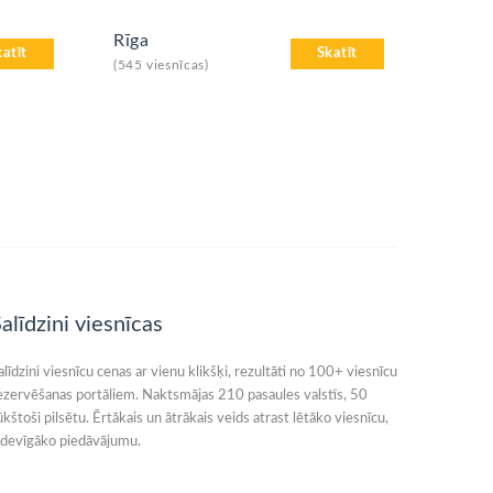
Rīga
katīt
Skatīt
(545 viesnīcas)
alīdzini viesnīcas
alīdzini viesnīcu cenas ar vienu klikšķi, rezultāti no 100+ viesnīcu
ezervēšanas portāliem. Naktsmājas 210 pasaules valstīs, 50
ūkštoši pilsētu. Ērtākais un ātrākais veids atrast lētāko viesnīcu,
zdevīgāko piedāvājumu.