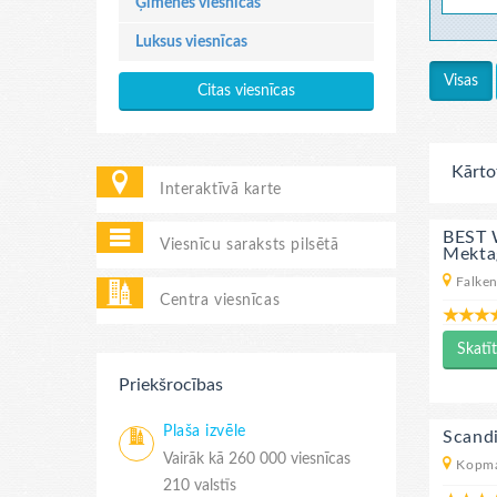
Ģimenes viesnīcas
Luksus viesnīcas
Visas
Citas viesnīcas
Kārto
Interaktīvā karte
BEST 
Viesnīcu saraksts pilsētā
Mekta
Falken
Centra viesnīcas
Skatīt
Priekšrocības
Plaša izvēle
Scand
Vairāk kā 260 000 viesnīcas
Kopma
210 valstīs