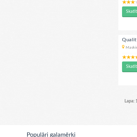
Skatīt
Qualit
Maski
Skatīt
Lapa: 
Populāri galamērķi