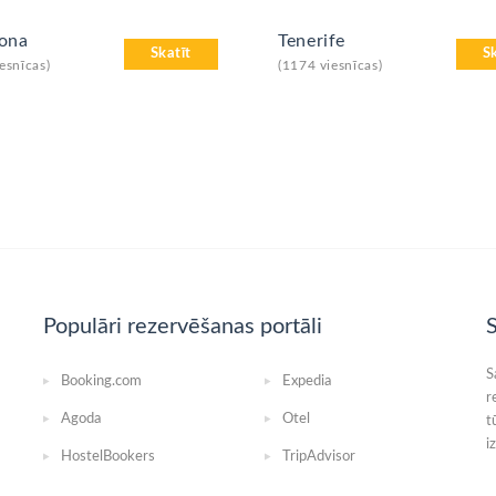
lona
Tenerife
Skatīt
S
esnīcas)
(1174 viesnīcas)
Populāri rezervēšanas portāli
S
S
Booking.com
Expedia
r
Agoda
Otel
t
i
HostelBookers
TripAdvisor