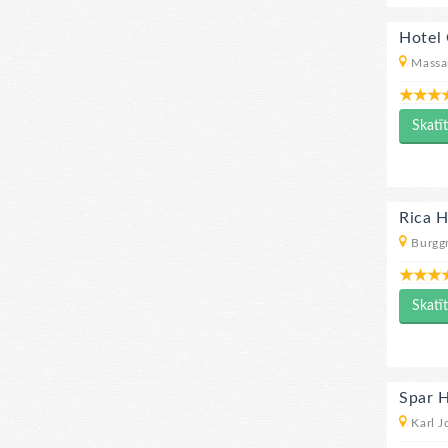
Hotel
Massa
Skatīt
Rica 
Burggr
Skatīt
Spar 
Karl J