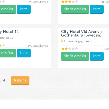
893 atsauksmes
289 a
 viesnīcu
karte
Skatīt viesnīcu
karte
y Hotel 11
City Hotel Vid Avenyn
Gothenburg (Sweden)
ngatan 11
Lorensbergsgatan 6
193 atsauksmes
0 a
 viesnīcu
karte
Skatīt viesnīcu
karte
1 | 4
Nākamā