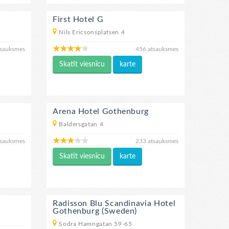
First Hotel G
Nils Ericsonsplatsen 4
tsauksmes
456 atsauksmes
Skatīt viesnīcu
karte
Arena Hotel Gothenburg
Baldersgatan 4
tsauksmes
233 atsauksmes
Skatīt viesnīcu
karte
Radisson Blu Scandinavia Hotel
Gothenburg (Sweden)
Sodra Hamngatan 59-65