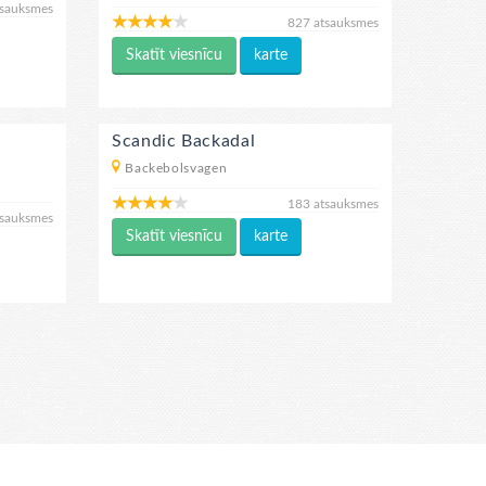
tsauksmes
827 atsauksmes
Skatīt viesnīcu
karte
Scandic Backadal
Backebolsvagen
183 atsauksmes
tsauksmes
Skatīt viesnīcu
karte