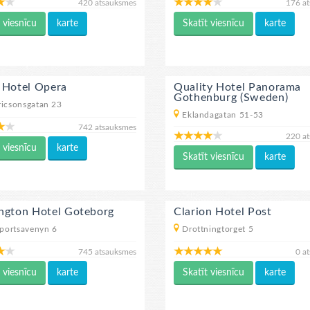
420 atsauksmes
176 a
 viesnīcu
karte
Skatīt viesnīcu
karte
 Hotel Opera
Quality Hotel Panorama
Gothenburg (Sweden)
ricsonsgatan 23
Eklandagatan 51-53
742 atsauksmes
220 a
 viesnīcu
karte
Skatīt viesnīcu
karte
ngton Hotel Goteborg
Clarion Hotel Post
portsavenyn 6
Drottningtorget 5
745 atsauksmes
0 a
 viesnīcu
karte
Skatīt viesnīcu
karte