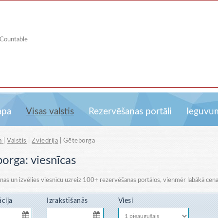
 Countable
apa
Visas valstis
Rezervēšanas portāli
Ieguvu
a
|
Valstis
|
Zviedrija
|
Gēteborga
orga: viesnīcas
enas un izvēlies viesnīcu uzreiz
100+ rezervēšanas portālos
, vienmēr labākā cena
ācija
Izrakstīšanās
Viesi