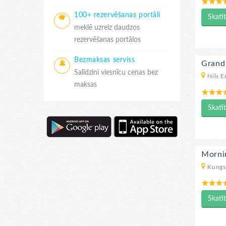
100+ rezervēšanas portāli
Skatīt
meklē uzreiz daudzos
rezervēšanas portālos
Bezmaksas serviss
Grand
Salīdzini viesnīcu cenas bez
Nils E
maksas
Skatīt
Morni
Kungs
Skatīt