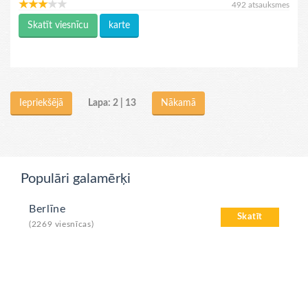
492 atsauksmes
Skatīt viesnīcu
karte
Lapa: 2 | 13
Iepriekšējā
Nākamā
Populāri galamērķi
Berlīne
Skatīt
(2269 viesnīcas)