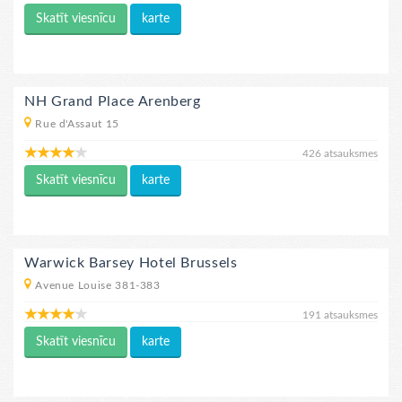
Skatīt viesnīcu
karte
NH Grand Place Arenberg
Rue d'Assaut 15
426 atsauksmes
Skatīt viesnīcu
karte
Warwick Barsey Hotel Brussels
Avenue Louise 381-383
191 atsauksmes
Skatīt viesnīcu
karte