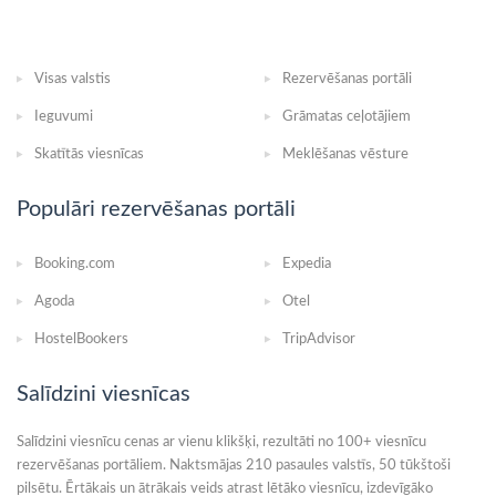
Visas valstis
Rezervēšanas portāli
Ieguvumi
Grāmatas ceļotājiem
Skatītās viesnīcas
Meklēšanas vēsture
Populāri rezervēšanas portāli
Booking.com
Expedia
Agoda
Otel
HostelBookers
TripAdvisor
Salīdzini viesnīcas
Salīdzini viesnīcu cenas ar vienu klikšķi, rezultāti no 100+ viesnīcu
rezervēšanas portāliem. Naktsmājas 210 pasaules valstīs, 50 tūkštoši
pilsētu. Ērtākais un ātrākais veids atrast lētāko viesnīcu, izdevīgāko