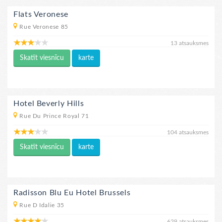
Flats Veronese
Rue Veronese 85
13 atsauksmes
Skatīt viesnīcu
karte
Hotel Beverly Hills
Rue Du Prince Royal 71
104 atsauksmes
Skatīt viesnīcu
karte
Radisson Blu Eu Hotel Brussels
Rue D Idalie 35
629 atsauksmes