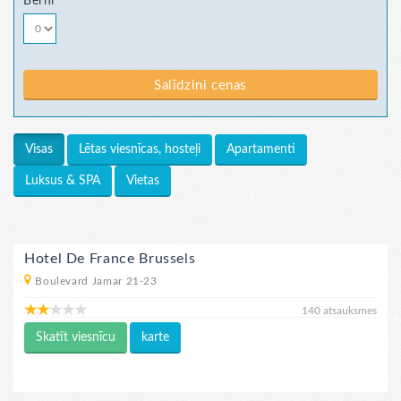
Bērni
Salīdzini cenas
Lētas viesnīcas, hosteļi
Apartamenti
Visas
Luksus & SPA
Vietas
Hotel De France Brussels
Boulevard Jamar 21-23
140 atsauksmes
Skatīt viesnīcu
karte