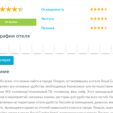
Оснащенность
Чистота
oтзывы
Питание
рафии отеля
алерея
ание
обо всем, что можно найти в городе Лондон, остановившись в отеле Royal 
вляют все основные удобства, необходимые бизнесмену или путешествен
ми: ЖК телевизор/плазменный ТВ, телевизор, фен, сейф. Этот прекрасный
ров и мероприятий, магазины, казино, ресторан для удобства всех гостей.
вляемых на территории отеля удобств: бассейн (в помещении), джакузи, в
ле, являющимся одним из отелей наивысшего класса в городе Лондон, оце