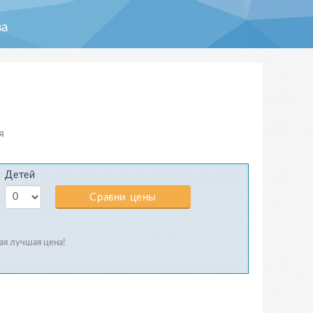
а
я
Детей
Сравни цены
мая лучшая цена!