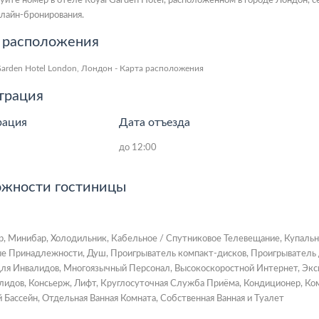
уйте номер в отеле Royal Garden Hotel, расположенном в городе Лондон, с
лайн-бронирования.
 расположения
трация
рация
Дата отъезда
до 12:00
жности гостиницы
р, Минибар, Холодильник, Кабельное / Спутниковое Телевещание, Купальн
е Принадлежности, Душ, Проигрыватель компакт-дисков, Проигрыватель 
ля Инвалидов, Многоязычный Персонал, Высокоскоростной Интернет, Эксп
лидов, Консьерж, Лифт, Круглосуточная Служба Приёма, Кондиционер, Ко
 Бассейн, Отдельная Ванная Комната, Собственная Ванная и Туалет