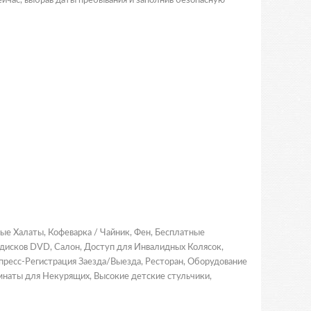
ейчас, выбрав даты пребывания и заполнив безопасную
ые Халаты, Кофеварка / Чайник, Фен, Бесплатные
дисков DVD, Салон, Доступ для Инвалидных Колясок,
ресс-Регистрация Заезда/Выезда, Ресторан, Оборудование
мнаты для Некурящих, Высокие детские стульчики,