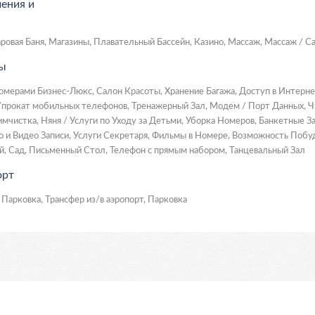
чения и
аровая Баня, Магазины, Плавательный Бассейн, Казино, Массаж, Массаж / 
ы
омерами Бизнес-Люкс, Салон Красоты, Хранение Багажа, Доступ в Интерне
прокат мобильных телефонов, Тренажерный Зал, Модем / Порт Данных, Ч
имчистка, Няня / Услуги по Уходу за Детьми, Уборка Номеров, Банкетные
о и Видео Записи, Услуги Секретаря, Фильмы в Номере, Возможность Побуд
й, Сад, Письменный Стол, Телефон с прямым набором, Танцевальный Зал
орт
 Парковка, Трансфер из/в аэропорт, Парковка