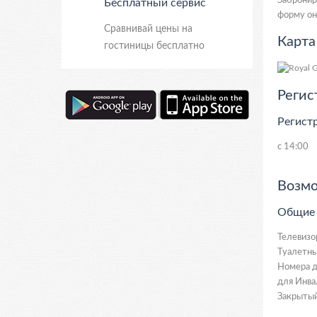
Забронир
Бесплатный сервис
форму он
Сравнивай цены на
Карта
гостиницы бесплатно
Регис
Регист
с 14:00
Возмо
Общие
Телевизо
Туалетны
Номера д
для Инва
Закрытый