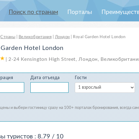
Пoиcк пo странам
Порталы
Преимуществ
|
Страны
|
Великобритания
|
Лондон
|
Royal Garden Hotel London
 Garden Hotel London
|
2-24 Kensington High Street
,
Лондон
,
Великобритани
трация
Дата отъезда
Гости
 цены и выбери гостиницу сразу
на 100+ порталах бронирования
, всегда са
ы туристов
: 8.79 / 10