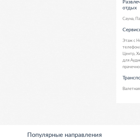
Развле
отдых
Сауна, П
Сервис
Этаж с Н
телефон/
Центр, Х
для Ауди
прачечно
Трансп
Валетная
Популярные направления