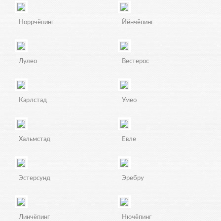
Норрчёпинг
Йёнчёпинг
Лулео
Вестерос
Карлстад
Умео
Хальмстад
Евле
Эстерсунд
Эребру
Линчёпинг
Нючёпинг