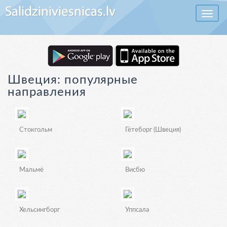
Toggle 
Швеция: популярные
направления
Стокгольм
Гётеборг (Швеция)
Мальмё
Висбю
Хельсингборг
Уппсала