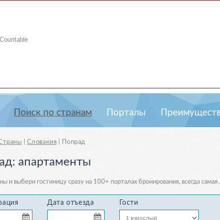
 Countable
Пoиcк пo странам
Порталы
Преимуществ
Страны
|
Словакия
|
Попрад
ад: апартаменты
ны и выбери гостиницу сразу
на 100+ порталах бронирования
, всегда самая
рация
Дата отъезда
Гости