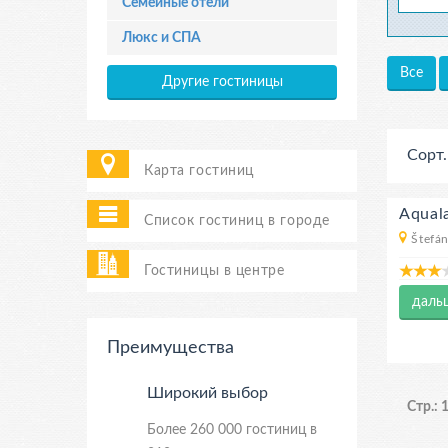
Семейные отели
Люкс и СПА
Все
Другие гостиницы
Сорт.
Карта гостиниц
Aqual
Список гостиниц в городе
Štefán
Гостиницы в центре
даль
Преимущества
Широкий выбор
Стр.: 1
Более 260 000 гостиниц в