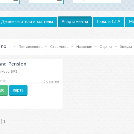
Дешевые отели и хостелы
Люкс и СПА
Ме
Апартаменты
 по
Популярность
Стоимость
Название
Оценка
Звезды
and Pension
ikova 893
5 отзывы
ше
карта
 | 1