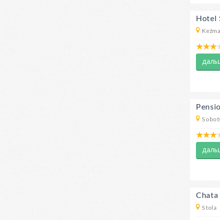
Hotel
Kežma
даль
Pensi
Sobots
даль
Chata
Stola