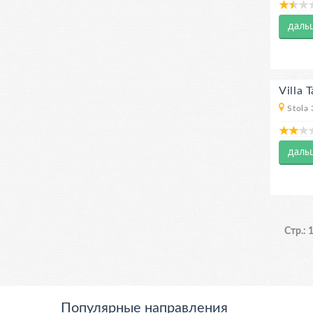
даль
Villa 
Stola 
даль
Стр.: 1
Популярные направления