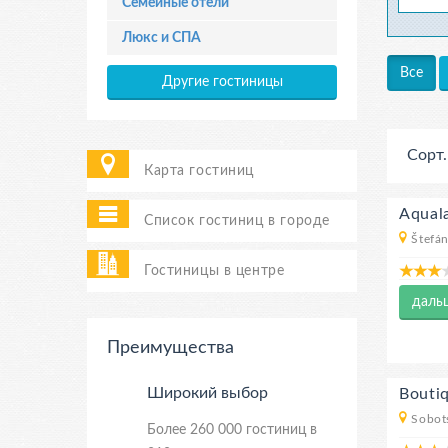
Семейные отели
Люкс и СПА
Все
Другие гостиницы
Сорт.
Карта гостиниц
Aqual
Список гостиниц в городе
Štefán
Гостиницы в центре
даль
Преимущества
Широкий выбор
Bouti
Sobot
Более 260 000 гостиниц в