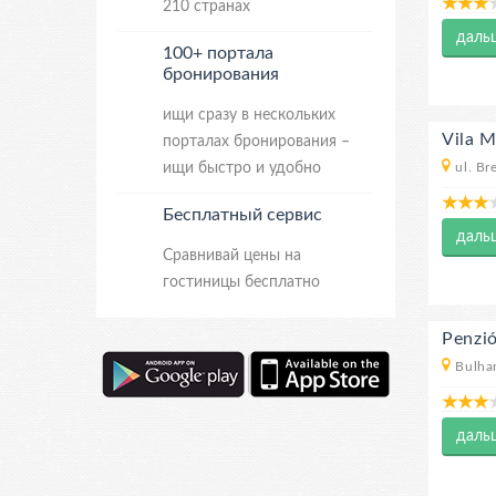
210 странах
даль
100+ портала
бронирования
ищи сразу в нескольких
Vila 
порталах бронирования –
ищи быстро и удобно
ul. Br
Бесплатный сервис
даль
Сравнивай цены на
гостиницы бесплатно
Penzi
Bulha
даль