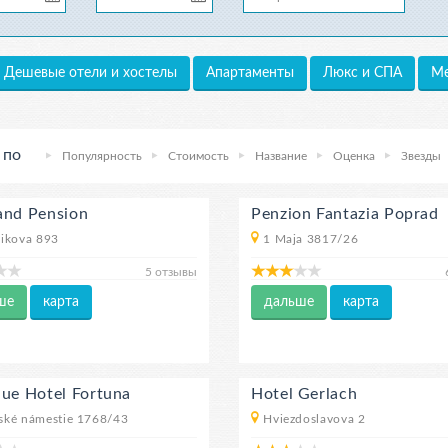
Дешевые отели и хостелы
Апартаменты
Люкс и СПА
Ме
 по
Популярность
Стоимость
Название
Оценка
Звезды
and Pension
Penzion Fantazia Poprad
ikova 893
1 Maja 3817/26
5 отзывы
ше
карта
дальше
карта
que Hotel Fortuna
Hotel Gerlach
ské námestie 1768/43
Hviezdoslavova 2