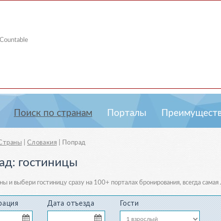
 Countable
Пoиcк пo странам
Порталы
Преимуществ
Страны
|
Словакия
|
Попрад
ад: гостиницы
ны и выбери гостиницу сразу
на 100+ порталах бронирования
, всегда самая
рация
Дата отъезда
Гости