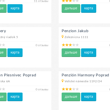
11 отзывы
ше
карта
дальше
карта
Mery
Penzion Jakub
ežný riadok 5
Zeleznicna 1111
0 отзывы
ше
карта
дальше
карта
ón Plesnivec Poprad
Penzión Harmony Poprad
rska 6A
Velické námestie 1192/24
0 отзывы
ше
карта
дальше
карта