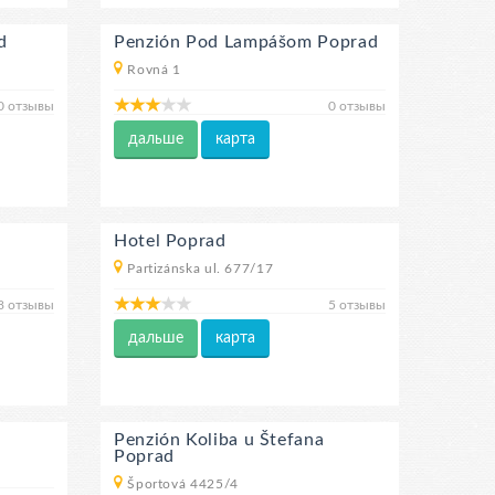
d
Penzión Pod Lampášom Poprad
Rovná 1
0 отзывы
0 отзывы
дальше
карта
Hotel Poprad
Partizánska ul. 677/17
8 отзывы
5 отзывы
дальше
карта
Penzión Koliba u Štefana
Poprad
Športová 4425/4