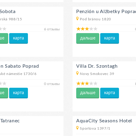
 Sobota
Penzión u Alžbetky Popra
rská 988/15
Pod bránou 1820
6 отзывы
ше
карта
дальше
карта
on Sabato Poprad
Villa Dr. Szontagh
ké námestie 1730/6
Novy Smokovec 39
0 отзывы
ше
карта
дальше
карта
 Tatranec
AquaCity Seasons Hotel
Sportova 1397/1