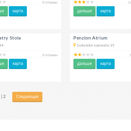
0 отзывы
1
ше
карта
дальше
карта
Tatry Stola
Penzion Atrium
34
Sobotské námestie 25
0 отзывы
ше
карта
дальше
карта
 | 2
Следующая