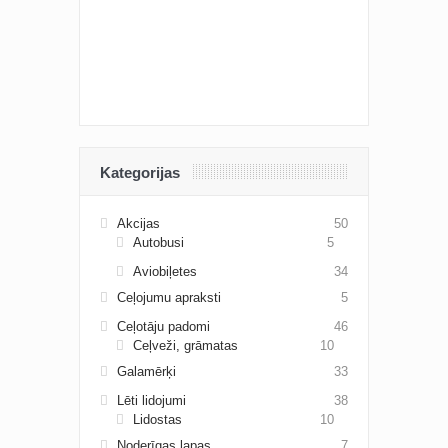
Kategorijas
Akcijas
50
Autobusi
5
Aviobiļetes
34
Ceļojumu apraksti
5
Ceļotāju padomi
46
Ceļveži, grāmatas
10
Galamērķi
33
Lēti lidojumi
38
Lidostas
10
Noderīgas lapas
7