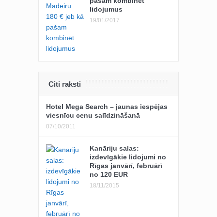
pašam kombinēt
lidojumus
19/01/2017
Citi raksti
Hotel Mega Search – jaunas iespējas
viesnīcu cenu salīdzināšanā
07/10/2011
Kanāriju salas:
izdevīgākie lidojumi no
Rīgas janvārī, februārī
no 120 EUR
18/11/2015