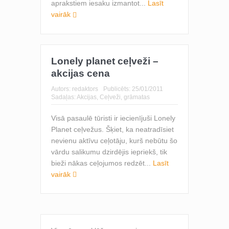
aprakstiem iesaku izmantot...
Lasīt
vairāk
Lonely planet ceļveži –
akcijas cena
Autors:
redaktors
Publicēts:
25/01/2011
Sadaļas:
Akcijas
,
Ceļveži, grāmatas
Visā pasaulē tūristi ir iecienījuši Lonely
Planet ceļvežus. Šķiet, ka neatradīsiet
nevienu aktīvu ceļotāju, kurš nebūtu šo
vārdu salikumu dzirdējis iepriekš, tik
bieži nākas ceļojumos redzēt...
Lasīt
vairāk