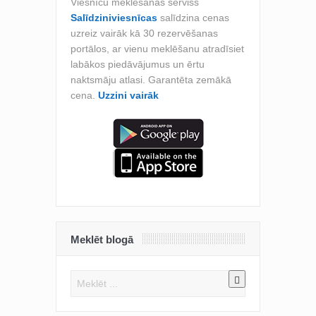
Viesnīcu meklēšanas serviss
Salīdziniviesnīcas
salīdzina cenas
uzreiz vairāk kā 30 rezervēšanas
portālos, ar vienu meklēšanu atradīsiet
labākos piedāvājumus un ērtu
naktsmāju atlasi. Garantēta zemākā
cena.
Uzzini vairāk
Meklēt blogā