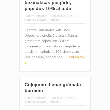
bezmaksas piegāde,
papildus 10% atlaide
Autors:
redaktors
Publicēts:
27/04/2012
Sadaļas:
Ceļveži, grāmatas
Grāmatu internetveikals Book
Depository piedāvā plašu klāstu ar
grāmatām ceļotājiem. Visiem
pirkumiem ir bezmaksas piegāde uz
Latviju un vairāk kā 100 citām valstim
visā pasaulē, šobrīd nori...
Lasīt vairāk
Ceļojumu dienasgrāmata
bērniem
Autors:
redaktors
Publicēts:
21/02/2012
Sadaļas:
Ceļveži, grāmatas