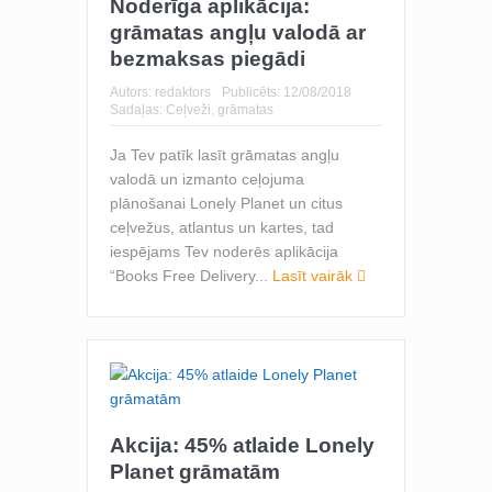
Noderīga aplikācija:
grāmatas angļu valodā ar
bezmaksas piegādi
Autors:
redaktors
Publicēts:
12/08/2018
Sadaļas:
Ceļveži, grāmatas
Ja Tev patīk lasīt grāmatas angļu
valodā un izmanto ceļojuma
plānošanai Lonely Planet un citus
ceļvežus, atlantus un kartes, tad
iespējams Tev noderēs aplikācija
“Books Free Delivery...
Lasīt vairāk
Akcija: 45% atlaide Lonely
Planet grāmatām