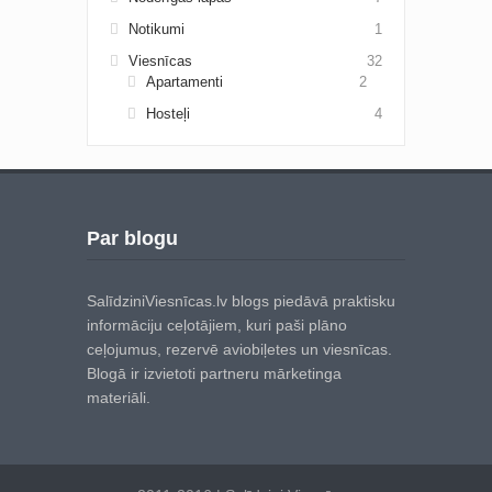
Notikumi
1
Viesnīcas
32
Apartamenti
2
Hosteļi
4
Par blogu
SalīdziniViesnīcas.lv blogs piedāvā praktisku
informāciju ceļotājiem, kuri paši plāno
ceļojumus, rezervē aviobiļetes un viesnīcas.
Blogā ir izvietoti partneru mārketinga
materiāli.