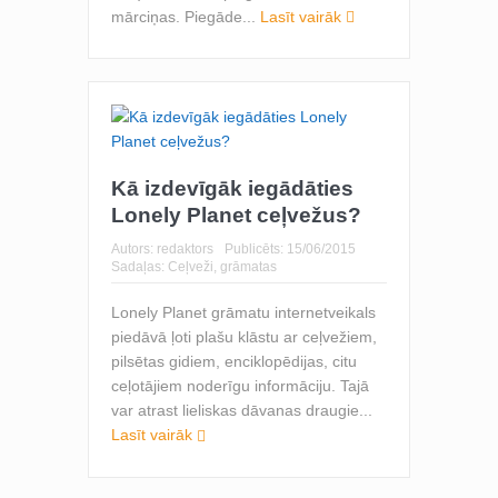
mārciņas. Piegāde...
Lasīt vairāk
Kā izdevīgāk iegādāties
Lonely Planet ceļvežus?
Autors:
redaktors
Publicēts:
15/06/2015
Sadaļas:
Ceļveži, grāmatas
Lonely Planet grāmatu internetveikals
piedāvā ļoti plašu klāstu ar ceļvežiem,
pilsētas gidiem, enciklopēdijas, citu
ceļotājiem noderīgu informāciju. Tajā
var atrast lieliskas dāvanas draugie...
Lasīt vairāk