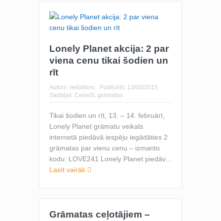
Lonely Planet akcija: 2 par
viena cenu tikai šodien un
rīt
Autors:
redaktors
Publicēts:
13/02/2015
Sadaļas:
Ceļveži, grāmatas
Tikai šodien un rīt, 13. – 14. februārī,
Lonely Planet grāmatu veikals
internetā piedāvā iespēju iegādāties 2
grāmatas par vienu cenu – izmanto
kodu: LOVE241 Lonely Planet piedāv...
Lasīt vairāk
Grāmatas ceļotājiem –