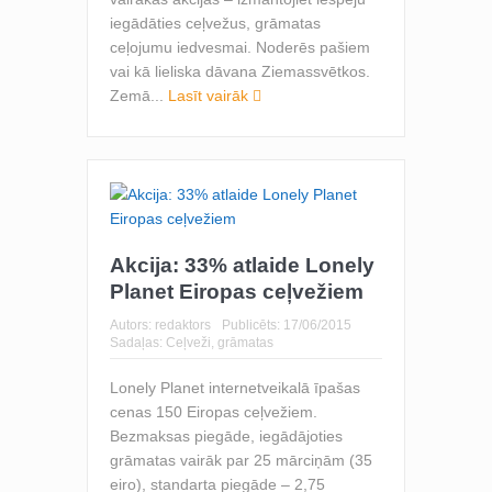
iegādāties ceļvežus, grāmatas
ceļojumu iedvesmai. Noderēs pašiem
vai kā lieliska dāvana Ziemassvētkos.
Zemā...
Lasīt vairāk
Akcija: 33% atlaide Lonely
Planet Eiropas ceļvežiem
Autors:
redaktors
Publicēts:
17/06/2015
Sadaļas:
Ceļveži, grāmatas
Lonely Planet internetveikalā īpašas
cenas 150 Eiropas ceļvežiem.
Bezmaksas piegāde, iegādājoties
grāmatas vairāk par 25 mārciņām (35
eiro), standarta piegāde – 2,75