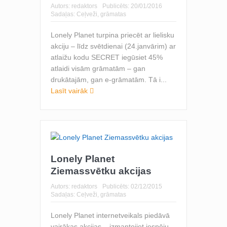
Autors:
redaktors
Publicēts:
20/01/2016
Sadaļas:
Ceļveži, grāmatas
Lonely Planet turpina priecēt ar lielisku
akciju – līdz svētdienai (24.janvārim) ar
atlaižu kodu SECRET iegūsiet 45%
atlaidi visām grāmatām – gan
drukātajām, gan e-grāmatām. Tā i...
Lasīt vairāk
Lonely Planet
Ziemassvētku akcijas
Autors:
redaktors
Publicēts:
02/12/2015
Sadaļas:
Ceļveži, grāmatas
Lonely Planet internetveikals piedāvā
vairākas akcijas – izmantojiet iespēju