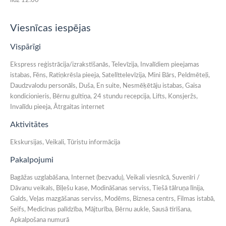
līdz 12:00
Viesnīcas iespējas
Vispārīgi
Ekspress reģistrācija/izrakstīšanās, Televīzija, Invalīdiem pieejamas
istabas, Fēns, Ratiņkrēsla pieeja, Satelīttelevīzija, Mini Bārs, Peldmēteļi,
Daudzvalodu personāls, Duša, En suite, Nesmēķētāju istabas, Gaisa
kondicionieris, Bērnu gultiņa, 24 stundu recepcija, Lifts, Konsjeržs,
Invalīdu pieeja, Ātrgaitas internet
Aktivitātes
Ekskursijas, Veikali, Tūristu informācija
Pakalpojumi
Bagāžas uzglabāšana, Internet (bezvadu), Veikali viesnīcā, Suvenīri /
Dāvanu veikals, Biļešu kase, Modināšanas serviss, Tiešā tālruņa līnija,
Galds, Veļas mazgāšanas serviss, Modēms, Biznesa centrs, Filmas istabā,
Seifs, Medicīnas palīdzība, Mājturība, Bērnu aukle, Sausā tīrīšana,
Apkalpošana numurā