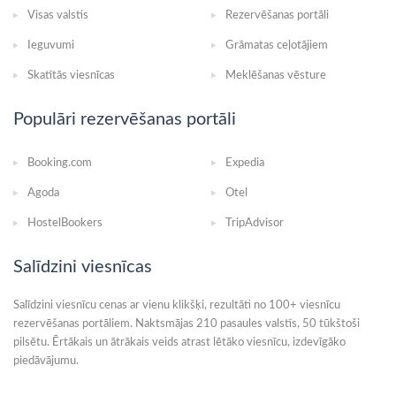
Visas valstis
Rezervēšanas portāli
Ieguvumi
Grāmatas ceļotājiem
Skatītās viesnīcas
Meklēšanas vēsture
Populāri rezervēšanas portāli
Booking.com
Expedia
Agoda
Otel
HostelBookers
TripAdvisor
Salīdzini viesnīcas
Salīdzini viesnīcu cenas ar vienu klikšķi, rezultāti no 100+ viesnīcu
rezervēšanas portāliem. Naktsmājas 210 pasaules valstīs, 50 tūkštoši
pilsētu. Ērtākais un ātrākais veids atrast lētāko viesnīcu, izdevīgāko
piedāvājumu.