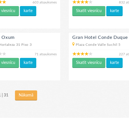
603 atsauksmes
832 a
 viesnīcu
karte
Skatīt viesnīcu
karte
l Oxum
Gran Hotel Conde Duque
Hortaleza 31 Piso 3
Plaza Conde Valle Suchil 5
71 atsauksmes
227 a
 viesnīcu
karte
Skatīt viesnīcu
karte
1 | 31
Nākamā