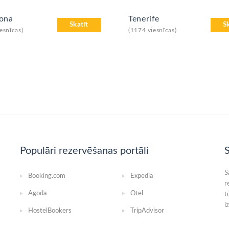
lona
Tenerife
Skatīt
S
esnīcas)
(1174 viesnīcas)
Populāri rezervēšanas portāli
S
S
Booking.com
Expedia
r
Agoda
Otel
t
i
HostelBookers
TripAdvisor