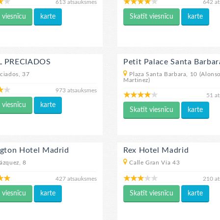
613 atsauksmes
642 a
 viesnīcu
karte
Skatīt viesnīcu
karte
L PRECIADOS
Petit Palace Santa Barbar
ciados, 37
Plaza Santa Barbara, 10 (Alons
Martinez)
973 atsauksmes
51 a
 viesnīcu
karte
Skatīt viesnīcu
karte
ngton Hotel Madrid
Rex Hotel Madrid
ázquez, 8
Calle Gran Vía 43
427 atsauksmes
210 a
 viesnīcu
karte
Skatīt viesnīcu
karte