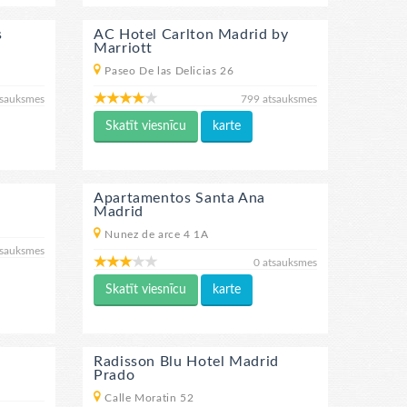
s
AC Hotel Carlton Madrid by
Marriott
Paseo De las Delicias 26
tsauksmes
799 atsauksmes
Skatīt viesnīcu
karte
Apartamentos Santa Ana
Madrid
Nunez de arce 4 1A
tsauksmes
0 atsauksmes
Skatīt viesnīcu
karte
Radisson Blu Hotel Madrid
Prado
Calle Moratin 52