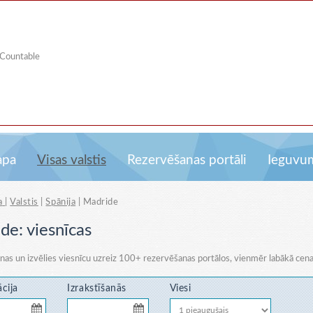
 Countable
apa
Visas valstis
Rezervēšanas portāli
Ieguvu
a
|
Valstis
|
Spānija
|
Madride
de: viesnīcas
enas un izvēlies viesnīcu uzreiz
100+ rezervēšanas portālos
, vienmēr labākā cena
ācija
Izrakstīšanās
Viesi