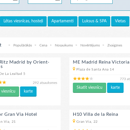
Lētas viesnīcas, hosteļi
Apartamenti
Luksus & SPA
Vietas
t
Populārākās
Cena
Nosaukums
Novērtējums
Zvaigznes
Ritz Madrid by Orient-
ME Madrid Reina Victoria
ss
Plaza de Santa Ana 14
De La Lealtad 5
773 a
292 atsauksmes
Skatīt viesnīcu
karte
 viesnīcu
karte
r Gran Via Hotel
H10 Villa de la Reina
n Via, 21
Gran Via, 22