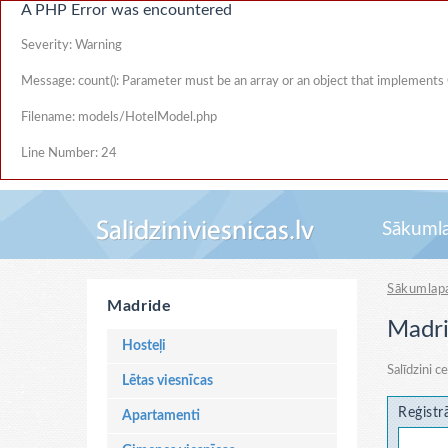
A PHP Error was encountered
Severity: Warning
Message: count(): Parameter must be an array or an object that implements
Filename: models/HotelModel.php
Line Number: 24
Sākuml
Sākumlap
Madride
Madri
Hosteļi
Salīdzini c
Lētas viesnīcas
Reģistr
Apartamenti