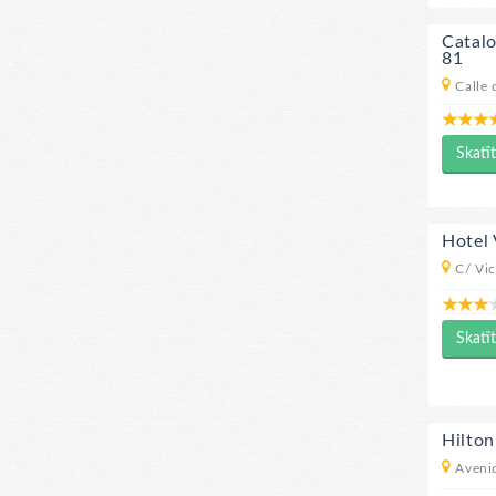
Catalo
81
Calle 
Skatīt
Hotel 
C/ Vic
Skatīt
Hilton
Avenid