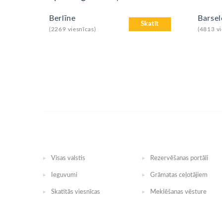
Berlīne
Barse
Skatīt
(2269 viesnīcas)
(4813 vi
Visas valstis
Rezervēšanas portāli
Ieguvumi
Grāmatas ceļotājiem
Skatītās viesnīcas
Meklēšanas vēsture