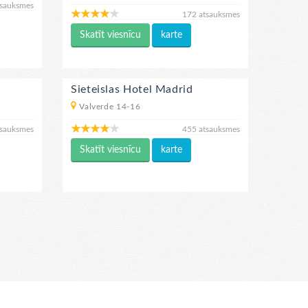
tsauksmes
172 atsauksmes
Skatīt viesnīcu
karte
Sieteislas Hotel Madrid
Valverde 14-16
tsauksmes
455 atsauksmes
Skatīt viesnīcu
karte