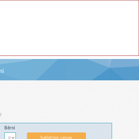
mi
!
Bērni
Salīdzini cenas