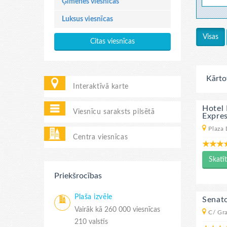
Ģimenes viesnīcas
Luksus viesnīcas
Visas
Citas viesnīcas
Kārto
Interaktīvā karte
Hotel 
Viesnīcu saraksts pilsētā
Expre
Plaza 
Centra viesnīcas
Skatīt
Priekšrocības
Plaša izvēle
Senato
Vairāk kā 260 000 viesnīcas
C/ Gra
210 valstīs