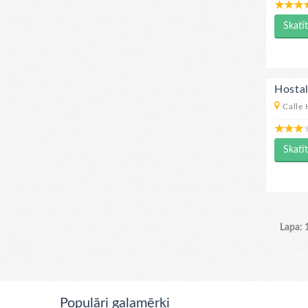
Skatīt
Hosta
Calle 
Skatīt
Lapa: 
Populāri galamērķi