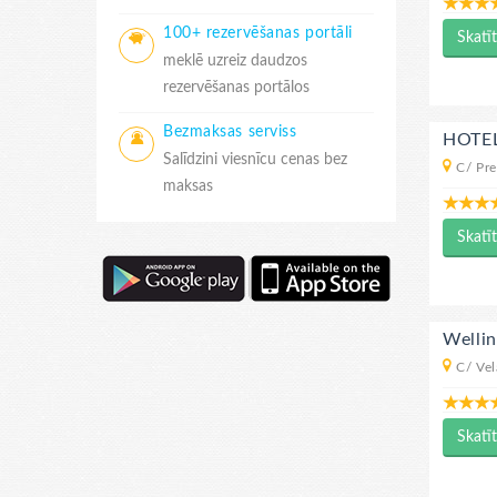
100+ rezervēšanas portāli
Skatīt
meklē uzreiz daudzos
rezervēšanas portālos
Bezmaksas serviss
HOTE
Salīdzini viesnīcu cenas bez
C/ Pre
maksas
Skatīt
Welli
C/ Vel
Skatīt