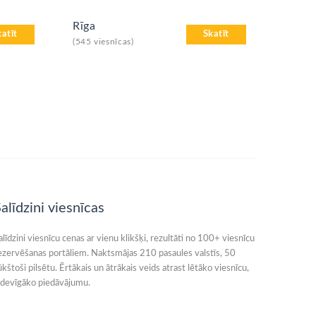
Rīga
katīt
Skatīt
(545 viesnīcas)
alīdzini viesnīcas
alīdzini viesnīcu cenas ar vienu klikšķi, rezultāti no 100+ viesnīcu
ezervēšanas portāliem. Naktsmājas 210 pasaules valstīs, 50
ūkštoši pilsētu. Ērtākais un ātrākais veids atrast lētāko viesnīcu,
zdevīgāko piedāvājumu.