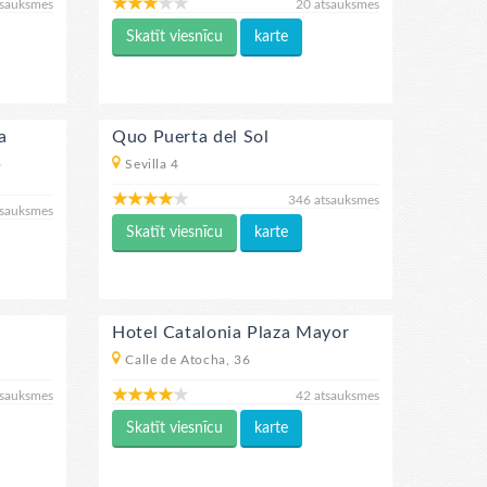
tsauksmes
20 atsauksmes
Skatīt viesnīcu
karte
a
Quo Puerta del Sol
o
Sevilla 4
346 atsauksmes
tsauksmes
Skatīt viesnīcu
karte
Hotel Catalonia Plaza Mayor
Calle de Atocha, 36
tsauksmes
42 atsauksmes
Skatīt viesnīcu
karte