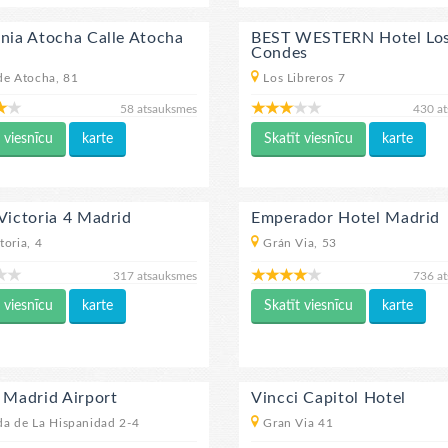
nia Atocha Calle Atocha
BEST WESTERN Hotel Lo
Condes
de Atocha, 81
Los Libreros 7
58 atsauksmes
430 a
 viesnīcu
karte
Skatīt viesnīcu
karte
Victoria 4 Madrid
Emperador Hotel Madrid
toria, 4
Grán Via, 53
317 atsauksmes
736 a
 viesnīcu
karte
Skatīt viesnīcu
karte
 Madrid Airport
Vincci Capitol Hotel
a de La Hispanidad 2-4
Gran Via 41